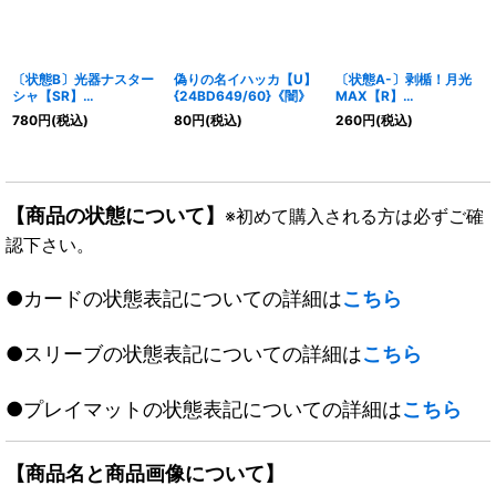
〔状態B〕光器ナスター
偽りの名イハッカ【U】
〔状態A-〕剥楯！月光
シャ【SR】
{24BD649/60}《闇》
MAX【R】
{DM08S1/S5}《光》
{EX1424/110}《多》
780
円
(税込)
80
円
(税込)
260
円
(税込)
【商品の状態について】
※初めて購入される方は必ずご確
認下さい。
●カードの状態表記についての詳細は
こちら
●スリーブの状態表記についての詳細は
こちら
●プレイマットの状態表記についての詳細は
こちら
【商品名と商品画像について】