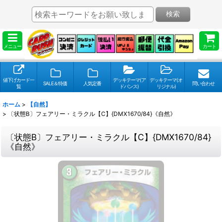
検索
メニュー
カート
値下げカード一
デッキテーマ(ア
デッキテーマ(オ
SALE＆特価
人気定番
問い合わせ
覧
ドバンス)
リジナル)
ホーム
>
【自然】
>
〔状態B〕フェアリー・ミラクル【C】{DMX1670/84}《自然》
〔状態B〕フェアリー・ミラクル【C】{DMX1670/84}
《自然》