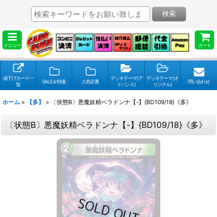
検索
メニュー
カート
値下げカード一
デッキテーマ(ア
デッキテーマ(オ
SALE＆特価
人気定番
問い合わせ
覧
ドバンス)
リジナル)
ホーム
>
【多】
>
〔状態B〕悪魔妖精ベラドンナ【-】{BD109/18}《多》
〔状態B〕悪魔妖精ベラドンナ【-】{BD109/18}《多》