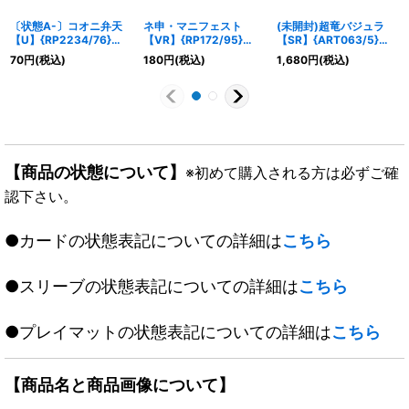
〔状態A-〕コオニ弁天
ネ申・マニフェスト
(未開封)超竜バジュラ
【U】{RP2234/76}
【VR】{RP172/95}
【SR】{ART063/5}
《闇》
《水》
《火》
70
円
(税込)
180
円
(税込)
1,680
円
(税込)
【商品の状態について】
※初めて購入される方は必ずご確
認下さい。
●カードの状態表記についての詳細は
こちら
●スリーブの状態表記についての詳細は
こちら
●プレイマットの状態表記についての詳細は
こちら
【商品名と商品画像について】