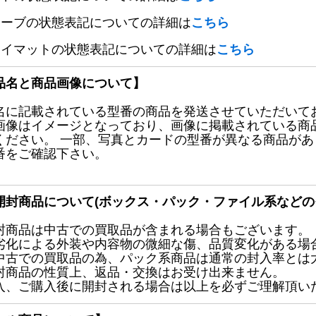
リーブの状態表記についての詳細は
こちら
レイマットの状態表記についての詳細は
こちら
品名と商品画像について】
名に記載されている型番の商品を発送させていただいて
画像はイメージとなっており、画像に掲載されている商
ください。 一部、写真とカードの型番が異なる商品が
番をご確認下さい。
開封商品について(ボックス・パック・ファイル系などの
封商品は中古での買取品が含まれる場合もございます。
劣化による外装や内容物の微細な傷、品質変化がある場
中古での買取品の為、パック系商品は通常の封入率とは
封商品の性質上、返品・交換はお受け出来ません。
入、ご購入後に開封される場合は以上を必ずご理解頂い