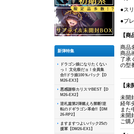
●ス
●プ
【商
商品
新弾特集
商品
了承
ドラゴン娘になりたくない
の型
っ！ 文化祭だョ！全員集
合!!ドラ娘100％パック【D
M26-EX3】
【未
悪感謝祭カリスマBEST【D
M26-EX2】
未開
経年
逆札篇第2弾燃えろ禁断!逆
また
転のドギラゴン革命!!【DM
26-RP2】
未開
ご購
ますますつよいパック25の
援軍【DM26-EX1】