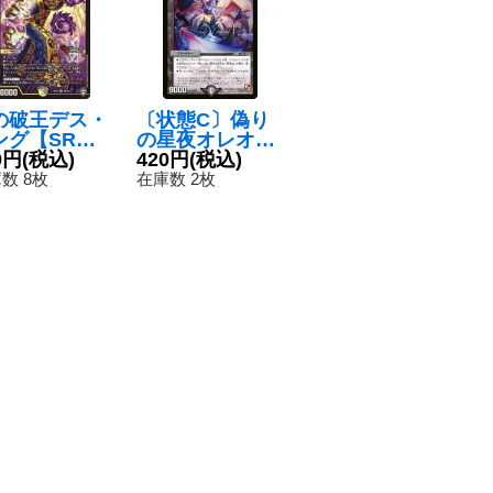
の破王デス・
〔状態C〕偽り
ング【SR】
の星夜オレオ
P15S6/S11}
0円
(税込)
レ・ダークネス
420円
(税込)
多》
【R】{DMR071
数 8枚
在庫数 2枚
2/55}《闇》