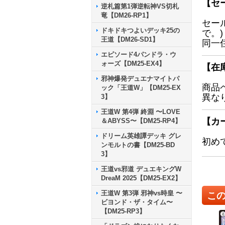
【セ
逆札篇第1弾逆転神VS切札
竜【DM26-RP1】
セー
ドキドキつよいデッキ25の
で。)
王道【DM26-SD1】
同一
エピソード4パンドラ・ウ
ォーズ【DM25-EX4】
【在
邪神爆発デュエナマイトパ
商品
ック「王道W」【DM25-EX
異な
3】
王道W 第4弾 終淵 〜LOVE
【カ
＆ABYSS〜【DM25-RP4】
ドリーム英雄譚デッキ グレ
初め
ンモルトの書【DM25-BD
3】
王道vs邪道 デュエキングW
DreaM 2025【DM25-EX2】
王道W 第3弾 邪神vs時皇 〜
こ
ビヨンド・ザ・タイム〜
【DM25-RP3】