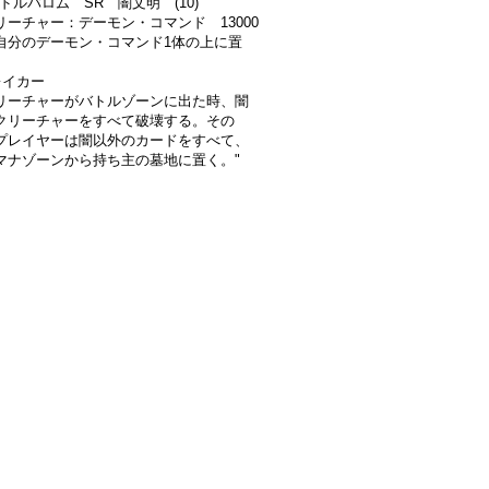
ドルバロム SR 闇文明 (10)
リーチャー：デーモン・コマンド 13000
自分のデーモン・コマンド1体の上に置
レイカー
リーチャーがバトルゾーンに出た時、闇
クリーチャーをすべて破壊する。その
プレイヤーは闇以外のカードをすべて、
マナゾーンから持ち主の墓地に置く。"