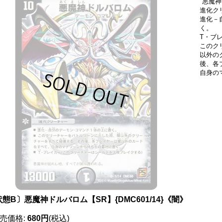
"悪魔神
進化ク
進化－
く。
T・ブ
このク
以外の
後、各
自身の
態B〕悪魔神ドルバロム【SR】{DMC601/14}《闇》
売価格
:
680円
(税込)