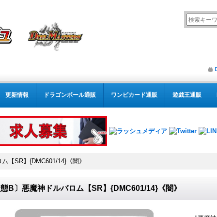
更新情報
ドラゴンボール通販
ワンピカード通販
遊戯王通販
SR】{DMC601/14}《闇》
態B〕悪魔神ドルバロム【SR】{DMC601/14}《闇》