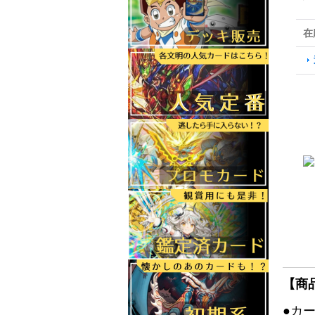
在
【商
●カ