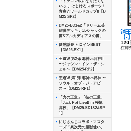
「ドラゴン娘になりたくな
いっ!」はじけろスポーツ！
青春☆ワールドカップ!!【D
M25-SP2】
DM25-BD1&2「ドリーム英
雄譚デッキ ボルシャックの
消王
書&アルカディアスの書」
【-】
2/
120
愛感謝祭 ヒロインBEST
在庫数
【DM25-EX1】
王道W 第2弾 邪神vs邪神II
〜ジャシン・イン・ザ・シ
ェル〜【DM25-RP2】
王道W 第1弾 邪神vs邪神 〜
ソウル・オブ・ジ・アビ
ス〜【DM25-RP1】
「力の王道」「技の王道」
「Jack-Pot-Live!! in 桜龍
高校」【DM25-SD1&2&SP
1】
にじさんじコラボ・マスタ
ーズ「異次元の超獣使い」