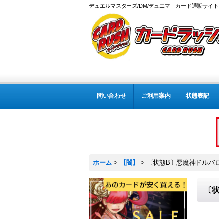
デュエルマスターズ/DM/デュエマ カード通販サイト
問い合わせ
ご利用案内
状態表記
ホーム
>
【闇】
>
〔状態B〕悪魔神ドルバロム【
〔状