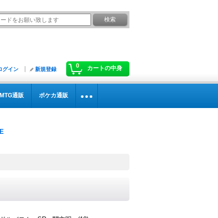
0
カートの中身
ログイン
新規登録
MTG通販
ポケカ通販