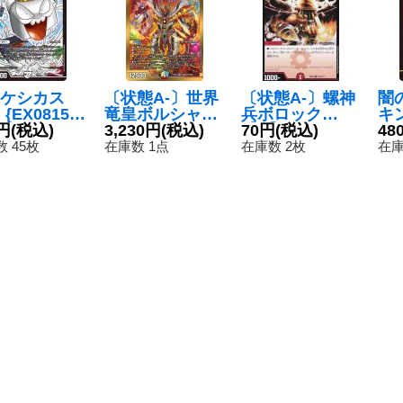
ケシカス
〔状態A-〕世界
〔状態A-〕螺神
闇
{EX0815
竜皇ボルシャッ
兵ボロック
キ
???}《無》
円
(税込)
ク・ヒカリスマ
3,230円
(税込)
【U】{EX0823
70円
(税込)
{R
48
【SPR】{26EX
3/???}《火》
《
 45枚
在庫数 1点
在庫数 2枚
在庫
2SPR秘2/SPR
秘5}《多》