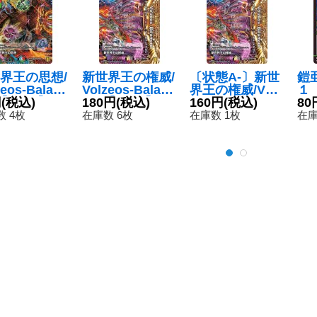
界王の思想/
新世界王の権威/
〔状態A-〕新世
鎧
zeos-Balam
Volzeos-Balam
界王の権威/Volz
１【
【KGM】{(1
円
(税込)
ord【KGM】{(1
180円
(税込)
eos-Balamord
160円
(税込)
9/
80
P20KM4/K
枚)RP20KM3/K
【KGM】{(1枚)
 4枚
在庫数 6枚
在庫数 1枚
在庫
}《多》
M5}《多》
RP20KM3/KM
5}《多》