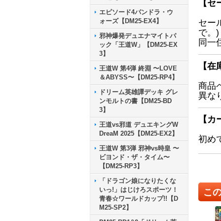
【セ
エピソード4パンドラ・ウ
ォーズ【DM25-EX4】
セー
で。)
邪神爆発デュエナマイトパ
同一
ック「王道W」【DM25-EX
3】
【在
王道W 第4弾 終淵 〜LOVE
＆ABYSS〜【DM25-RP4】
商品
ドリーム英雄譚デッキ グレ
異な
ンモルトの書【DM25-BD
3】
【カ
王道vs邪道 デュエキングW
DreaM 2025【DM25-EX2】
初め
王道W 第3弾 邪神vs時皇 〜
ビヨンド・ザ・タイム〜
【DM25-RP3】
「ドラゴン娘になりたくな
いっ!」はじけろスポーツ！
こ
青春☆ワールドカップ!!【D
M25-SP2】