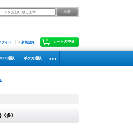
0
カートの中身
ログイン
新規登録
MTG通販
ポケカ通販
5}《多》