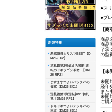
●ス
●プ
【商
商品
新弾特集
商品
了承
悪感謝祭カリスマBEST【D
の型
M26-EX2】
逆札篇第2弾燃えろ禁断!逆
転のドギラゴン革命!!【DM
【未
26-RP2】
未開
ますますつよいパック25の
経年
援軍【DM26-EX1】
また
逆札篇第1弾逆転神VS切札
未開
竜【DM26-RP1】
ご購
ドキドキつよいデッキ25の
王道【DM26-SD1】