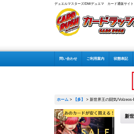
デュエルマスターズ/DM/デュエマ カード通販サイト
問い合わせ
ご利用案内
状態表記
ホーム
>
【多】
>
新世界王の闘気/Volzeos-B
新世