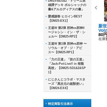
DM25-BD1&2「ドリーム英
雄譚デッキ ボルシャックの
書&アルカディアスの書」
愛感謝祭 ヒロインBEST
【DM25-EX1】
新世
王道W 第2弾 邪神vs邪神II
Vol
〜ジャシン・イン・ザ・シ
ord
80
ェル〜【DM25-RP2】
枚)R
在庫数
M5
王道W 第1弾 邪神vs邪神 〜
ソウル・オブ・ジ・アビ
ス〜【DM25-RP1】
「力の王道」「技の王道」
「Jack-Pot-Live!! in 桜龍
高校」【DM25-SD1&2&SP
1】
にじさんじコラボ・マスタ
ーズ「異次元の超獣使い」
【DM24-EX4】
特定商取引法表示