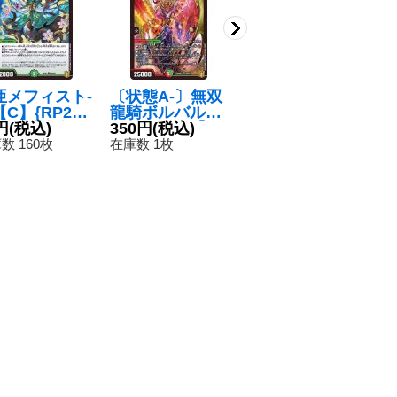
亜メフィスト-
〔状態A-〕無双
仙界の麒麟児ミ
〔
C】{RP208
龍騎ボルバル・
ロク【SR】{25
の
95}《自然》
円
(税込)
モモキング【S
350円
(税込)
EX220/105}
ス
1
R】{RP20S8/S1
《多》
180円
(税込)
4
数 160枚
在庫数 1枚
在
1}《多》
在庫数 63枚