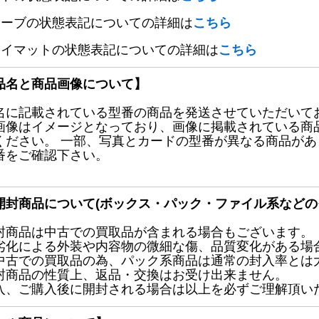
リーブの状態表記についての詳細は
こちら
レイマットの状態表記についての詳細は
こちら
品名と商品画像について】
名に記載されている型番の商品を発送させていただいて
画像はイメージとなっており、画像に掲載されている商
ください。 一部、写真とカードの型番が異なる商品が
番をご確認下さい。
開封商品について(ボックス・パック・ファイル系などの
封商品は中古での買取品が含まれる場合もございます。
劣化による外装や内容物の微細な傷、品質変化がある場
中古での買取品の為、パック系商品は通常の封入率とは
封商品の性質上、返品・交換はお受け出来ません。
入、ご購入後に開封される場合は以上を必ずご理解頂い