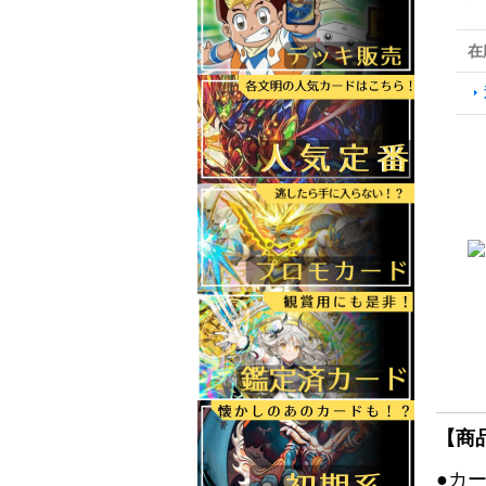
在
【商
●カ