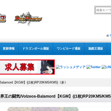
更新情報
ドラゴンボール通販
ワンピカード通販
遊戯王通販
alamord【KGM】{(1枚)RP20KM5/KM5}《多》
界王の闘気/Volzeos-Balamord【KGM】{(1枚)RP20KM5/KM