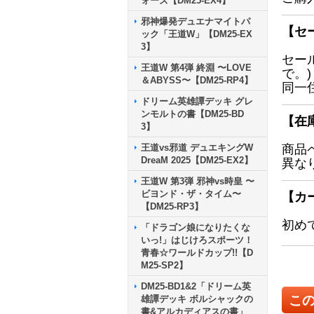
ォーズ【DM25-EX4】
邪神爆発デュエナマイトパ
【セ
ック「王道W」【DM25-EX
3】
セー
王道W 第4弾 終淵 〜LOVE
で。)
＆ABYSS〜【DM25-RP4】
同一
ドリーム英雄譚デッキ グレ
ンモルトの書【DM25-BD
【在
3】
王道vs邪道 デュエキングW
商品
DreaM 2025【DM25-EX2】
異な
王道W 第3弾 邪神vs時皇 〜
ビヨンド・ザ・タイム〜
【カ
【DM25-RP3】
初め
「ドラゴン娘になりたくな
いっ!」はじけろスポーツ！
青春☆ワールドカップ!!【D
M25-SP2】
DM25-BD1&2「ドリーム英
こ
雄譚デッキ ボルシャックの
書&アルカディアスの書」