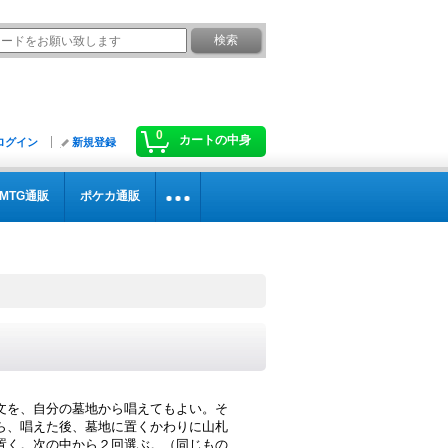
0
カートの中身
ログイン
新規登録
MTG通販
ポケカ通販
文を、自分の墓地から唱えてもよい。そ
ら、唱えた後、墓地に置くかわりに山札
置く。次の中から２回選ぶ。（同じもの