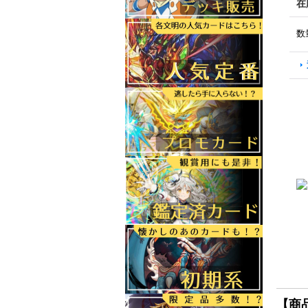
在
数
【商