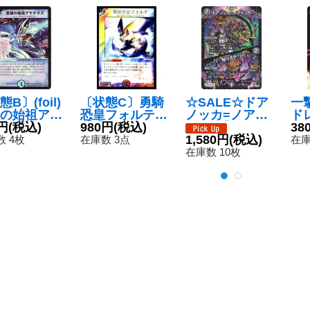
B〕(foil)
〔状態C〕勇騎
☆SALE☆ドア
一
の始祖アマ
恐皇フォルテ
ノッカ=ノアド
ド
ス【R-Foi
円
(税込)
【-】{P37/Y3}
980円
(税込)
ッカ /「…開け
{D
38
DM3110/55/
《多》
るか？」【R】
1,580円
(税込)
《
 4枚
在庫数 3点
在庫
}《水》
{P82/Y22}
在庫数 10枚
《闇》