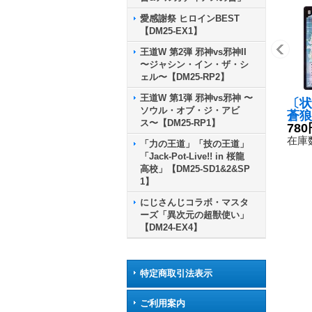
愛感謝祭 ヒロインBEST
【DM25-EX1】
王道W 第2弾 邪神vs邪神II
〜ジャシン・イン・ザ・シ
ェル〜【DM25-RP2】
王道W 第1弾 邪神vs邪神 〜
〔状態
ソウル・オブ・ジ・アビ
蒼狼
ス〜【DM25-RP1】
テラ
780
l】{
在庫数
「力の王道」「技の王道」
Y7
「Jack-Pot-Live!! in 桜龍
高校」【DM25-SD1&2&SP
1】
にじさんじコラボ・マスタ
ーズ「異次元の超獣使い」
【DM24-EX4】
特定商取引法表示
ご利用案内