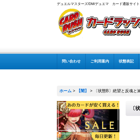
デュエルマスターズ/DM/デュエマ カード通販サイト
問い合わせ
ご利用案内
状態表記
ホーム
>
【闇】
>
〔状態B〕絶望と反魂と滅殺の
〔状