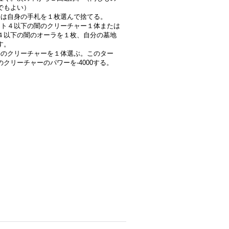
でもよい）
は自身の手札を１枚選んで捨てる。
ト４以下の闇のクリーチャー１体または
４以下の闇のオーラを１枚、自分の墓地
す。
のクリーチャーを１体選ぶ。このター
のクリーチャーのパワーを-4000する。