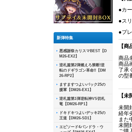
●カ
●ス
●プ
新弾特集
【商
悪感謝祭カリスマBEST【D
M26-EX2】
商品
商品
逆札篇第2弾燃えろ禁断!逆
了承
転のドギラゴン革命!!【DM
の型
26-RP2】
ますますつよいパック25の
援軍【DM26-EX1】
【未
逆札篇第1弾逆転神VS切札
竜【DM26-RP1】
未開
ドキドキつよいデッキ25の
経年
王道【DM26-SD1】
また
未開
エピソード4パンドラ・ウ
ご購