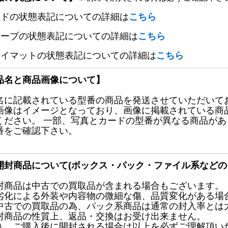
ードの状態表記についての詳細は
こちら
リーブの状態表記についての詳細は
こちら
レイマットの状態表記についての詳細は
こちら
品名と商品画像について】
名に記載されている型番の商品を発送させていただいて
画像はイメージとなっており、画像に掲載されている商
ください。 一部、写真とカードの型番が異なる商品が
番をご確認下さい。
開封商品について(ボックス・パック・ファイル系などの
封商品は中古での買取品が含まれる場合もございます。
劣化による外装や内容物の微細な傷、品質変化がある場
中古での買取品の為、パック系商品は通常の封入率とは
封商品の性質上、返品・交換はお受け出来ません。
入、ご購入後に開封される場合は以上を必ずご理解頂い