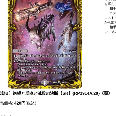
を選ん
_相手
_コス
コスト
から出
_相手
ン、そ
態B〕絶望と反魂と滅殺の決断【SR】{RP1914A/20}《闇》
売価格
:
420円
(税込)