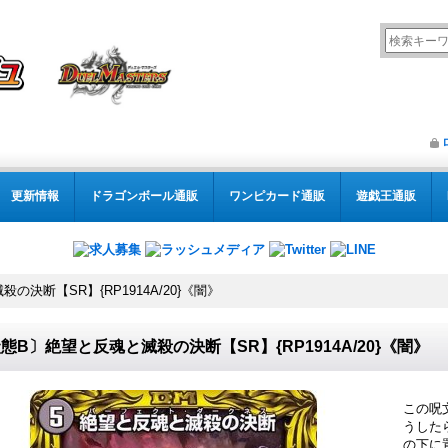
更新情報
ドラゴンボール通販
ワンピカード通販
遊戯王通販
決断【SR】{RP1914A/20}《闇》
態B〕絶望と反魂と滅殺の決断【SR】{RP1914A/20}《闇》
この呪
うした
の下に