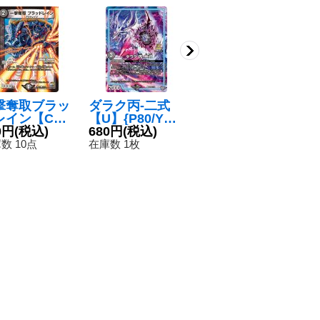
撃奪取ブラッ
ダラク丙-二式
聖霊王アルファ
レイン【C】
【U】{P80/Y18}
リオン【SR】
MX2443/54}
0円
(税込)
《GR》
680円
(税込)
{P65/Y16}
3,980円
(税込)
闇》
《多》
数 10点
在庫数 1枚
在庫数 5点