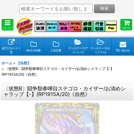
検索
メニュー
カート
値下げカード一
デッキテーマ(ア
デッキテーマ(オ
SALE＆特価
人気定番
問い合わせ
覧
ドバンス)
リジナル)
ホーム
>
【自然】
>
〔状態B〕闘争類拳嘩目ステゴロ・カイザー/お清めシャラップ【-】
{RP1915A/20}《自然》
〔状態B〕闘争類拳嘩目ステゴロ・カイザー/お清めシ
ャラップ【-】{RP1915A/20}《自然》