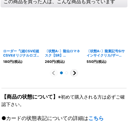
この商品を買った人は、こんな商品も買っています
ローダー『[超CSVII]超
〔状態A-〕龍仙ロマネ
〔状態A-〕龍素記号Siサ
CSVIIオリジナルロゴフ
スク【SR】
インサイクリカ/ザーデ
ルプロテクトスリーブ』
{BD18BE8/BE10}《多》
ィアン・サイン【VR】
180
円
(税込)
260
円
(税込)
550
円
(税込)
【サプライ】{-}
{26EX1秘N9/秘N25}
《多》
【商品の状態について】
※初めて購入される方は必ずご確
認下さい。
●カードの状態表記についての詳細は
こちら