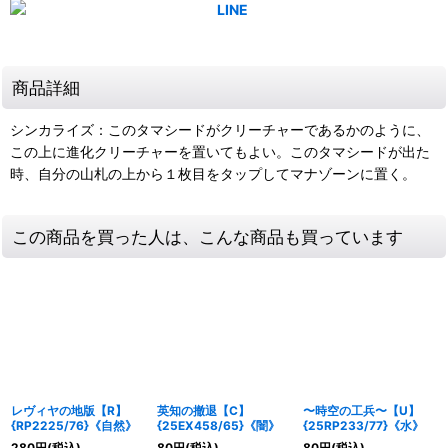
商品詳細
シンカライズ：このタマシードがクリーチャーであるかのように、
この上に進化クリーチャーを置いてもよい。このタマシードが出た
時、自分の山札の上から１枚目をタップしてマナゾーンに置く。
この商品を買った人は、こんな商品も買っています
レヴィヤの地版【R】
英知の撤退【C】
〜時空の工兵〜【U】
{RP2225/76}《自然》
{25EX458/65}《闇》
{25RP233/77}《水》
280
円
(税込)
80
円
(税込)
80
円
(税込)