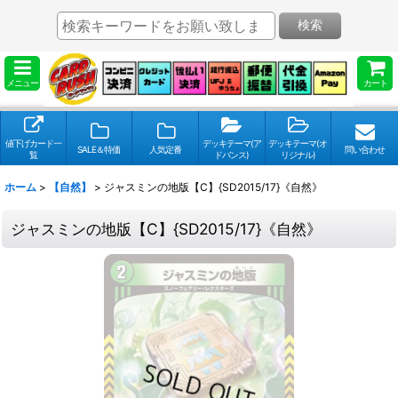
検索
メニュー
カート
値下げカード一
デッキテーマ(ア
デッキテーマ(オ
SALE＆特価
人気定番
問い合わせ
覧
ドバンス)
リジナル)
ホーム
>
【自然】
>
ジャスミンの地版【C】{SD2015/17}《自然》
ジャスミンの地版【C】{SD2015/17}《自然》