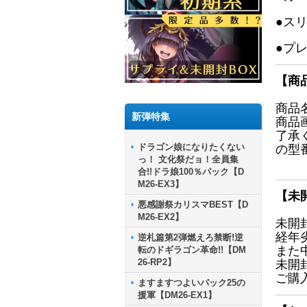
●ス
●プ
【商
商品
新弾特集
商品
了承
ドラゴン娘になりたくない
の型
っ！ 文化祭だョ！全員集
合!!ドラ娘100％パック【D
M26-EX3】
【未
悪感謝祭カリスマBEST【D
M26-EX2】
未開
経年
逆札篇第2弾燃えろ禁断!逆
また
転のドギラゴン革命!!【DM
26-RP2】
未開
ご購
ますますつよいパック25の
援軍【DM26-EX1】