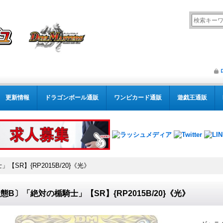
更新情報
ドラゴンボール通販
ワンピカード通販
遊戯王通販
SR】{RP2015B/20}《光》
態B〕「絶対の楯騎士」【SR】{RP2015B/20}《光》