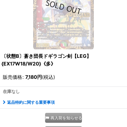
〔状態B〕蒼き団長ドギラゴン剣【LEG】
{EX17W18/W20}《多》
販売価格
:
7,180
円
(税込)
在庫なし
返品特約に関する重要事項
再入荷を知らせる