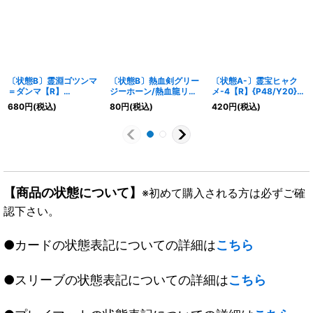
〔状態B〕霊淵ゴツンマ
〔状態B〕熱血剣グリー
〔状態A-〕霊宝ヒャク
＝ダンマ【R】
ジーホーン/熱血龍リト
メ-4【R】{P48/Y20}
{P24/Y23}《闇》
ルビッグホーン【U】
《多》
680
円
(税込)
80
円
(税込)
420
円
(税込)
{DMR1363b/110/63a/
110}《超次元》
【商品の状態について】
※初めて購入される方は必ずご確
認下さい。
●カードの状態表記についての詳細は
こちら
●スリーブの状態表記についての詳細は
こちら