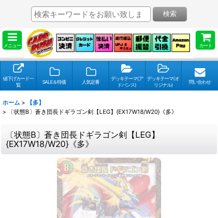
検索
メニュー
カート
値下げカード一
デッキテーマ(ア
デッキテーマ(オ
SALE＆特価
人気定番
問い合わせ
覧
ドバンス)
リジナル)
ホーム
>
【多】
>
〔状態B〕蒼き団長ドギラゴン剣【LEG】{EX17W18/W20}《多》
〔状態B〕蒼き団長ドギラゴン剣【LEG】
{EX17W18/W20}《多》