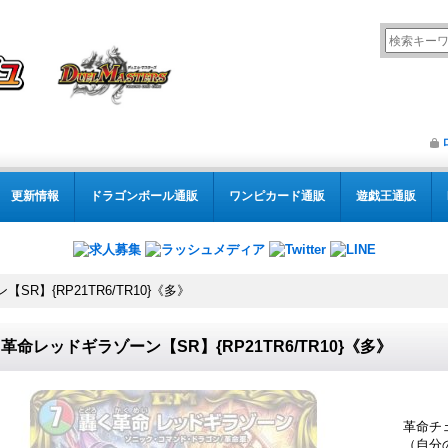
更新情報
ドラゴンボール通販
ワンピカード通販
遊戯王通販
R】{RP21TR6/TR10}《多》
革命レッドギラゾーン【SR】{RP21TR6/TR10}《多》
革命チ
（自分