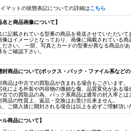
レイマットの状態表記についての詳細は
こちら
品名と商品画像について】
名に記載されている型番の商品を発送させていただいて
画像はイメージとなっており、画像に掲載されている商
ください。 一部、写真とカードの型番が異なる商品が
番をご確認下さい。
開封商品について(ボックス・パック・ファイル系などの
封商品は中古での買取品が含まれる場合もございます。
劣化による外装や内容物の微細な傷、品質変化がある場
中古での買取品の為、パック系商品は通常の封入率とは
封商品の性質上、返品・交換はお受け出来ません。
入、ご購入後に開封される場合は以上を必ずご理解頂い
ール商品について】