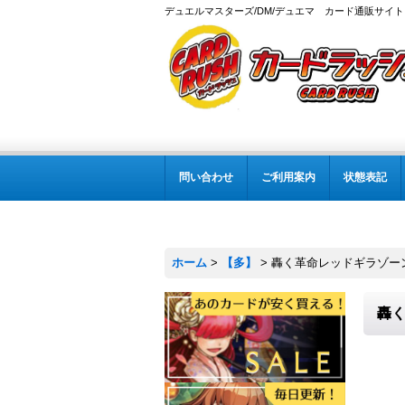
デュエルマスターズ/DM/デュエマ カード通販サイト
問い合わせ
ご利用案内
状態表記
ホーム
>
【多】
>
轟く革命レッドギラゾーン【S
轟く