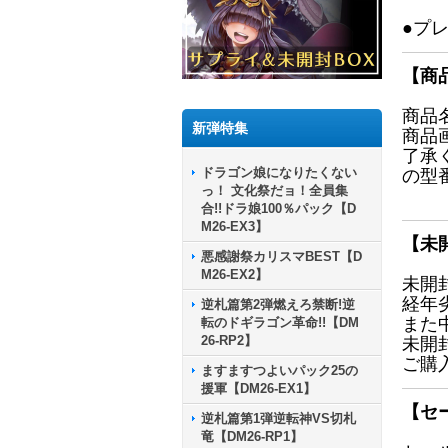
●プ
【商
商品
新弾特集
商品
了承
ドラゴン娘になりたくない
の型
っ！ 文化祭だョ！全員集
合!!ドラ娘100％パック【D
M26-EX3】
【未
悪感謝祭カリスマBEST【D
M26-EX2】
未開
経年
逆札篇第2弾燃えろ禁断!逆
また
転のドギラゴン革命!!【DM
26-RP2】
未開
ご購
ますますつよいパック25の
援軍【DM26-EX1】
【セ
逆札篇第1弾逆転神VS切札
竜【DM26-RP1】