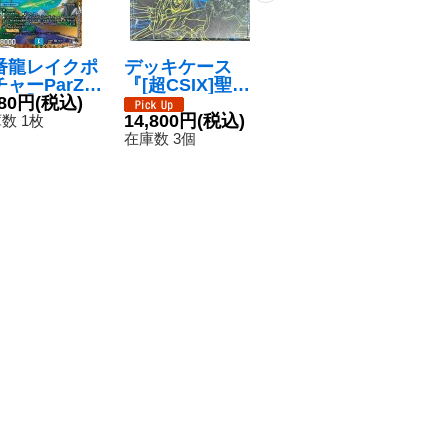
番龍レイクポ
デッキケース
竹馬の超人/テイ
鯛
ャーParZer
『[超CSIX]聖霊
クバック・チャ
【
SR】{23RP
980円
(税込)
王アルカディア
ージャー【U】
180円
(税込)
3
8
B/22}《水》
ス』【サプラ
14,800円
(税込)
{23RP2X45/74}
数 1枚
在庫数 1枚
在
イ】{-}
《自然》
在庫数 3個