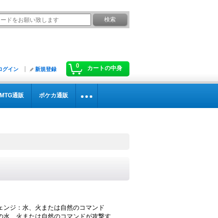
0
カートの中身
ログイン
新規登録
MTG通販
ポケカ通販
ェンジ：水、火または自然のコマンド
の水、火または自然のコマンドが攻撃す