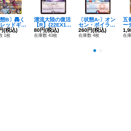
態B〕轟く
漂流大陸の復活
〔状態A-〕オン
五
レッドギラ
【R】{22EX15
セン・ボイラー
ーチ
ン【SR】
円
(税込)
0/130}《闇》
80円
(税込)
【-】{EX1535/1
260円
(税込)
o【
1,
21TR6/TR1
00}《多》
34
 1枚
在庫数 43枚
在庫数 4枚
在庫
《多》