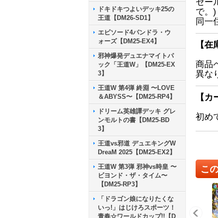
セー
ドキドキつよいデッキ25の
で。)
王道【DM26-SD1】
同一
エピソード4パンドラ・ウ
ォーズ【DM25-EX4】
【在
邪神爆発デュエナマイトパ
商品
ック「王道W」【DM25-EX
異な
3】
王道W 第4弾 終淵 〜LOVE
【カ
＆ABYSS〜【DM25-RP4】
ドリーム英雄譚デッキ グレ
初め
ンモルトの書【DM25-BD
3】
王道vs邪道 デュエキングW
DreaM 2025【DM25-EX2】
王道W 第3弾 邪神vs時皇 〜
こ
ビヨンド・ザ・タイム〜
【DM25-RP3】
「ドラゴン娘になりたくな
いっ!」はじけろスポーツ！
青春☆ワールドカップ!!【D