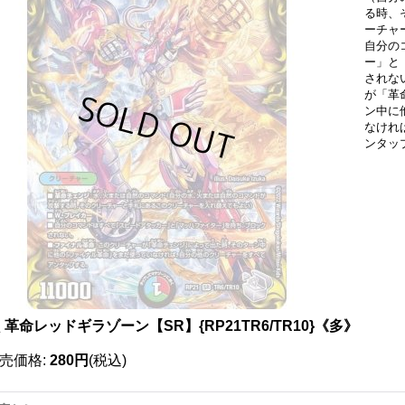
る時、
ーチャ
自分の
ー」と
されな
が「革
ン中に
なけれ
ンタッ
革命レッドギラゾーン【SR】{RP21TR6/TR10}《多》
売価格
:
280円
(税込)