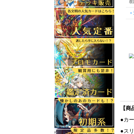
在
【商
●カ
●ス