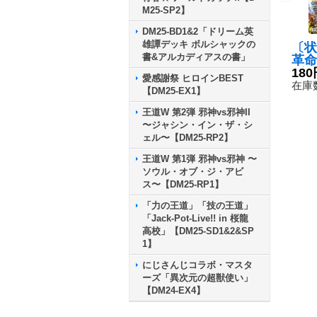
M25-SP2】
DM25-BD1&2「ドリーム英
雄譚デッキ ボルシャックの
〔状
書&アルカディアスの書」
革命
ゾー
180
愛感謝祭 ヒロインBEST
{RP
在庫数
【DM25-EX1】
0}
王道W 第2弾 邪神vs邪神II
〜ジャシン・イン・ザ・シ
ェル〜【DM25-RP2】
王道W 第1弾 邪神vs邪神 〜
ソウル・オブ・ジ・アビ
ス〜【DM25-RP1】
「力の王道」「技の王道」
「Jack-Pot-Live!! in 桜龍
高校」【DM25-SD1&2&SP
1】
にじさんじコラボ・マスタ
ーズ「異次元の超獣使い」
【DM24-EX4】