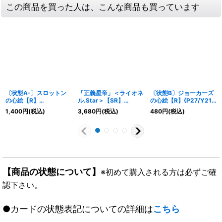
この商品を買った人は、こんな商品も買っています
〔状態A-〕スロットン
「正義星帝」＜ライオネ
〔状態B〕ジョーカーズ
の心絵【R】
ル.Star＞【SR】
の心絵【R】{P27/Y21}
{RP2112A/20}《光》
{23RP1SP1/SP5}
《光》
1,400
円
(税込)
3,680
円
(税込)
480
円
(税込)
《光》
【商品の状態について】
※初めて購入される方は必ずご確
認下さい。
●カードの状態表記についての詳細は
こちら