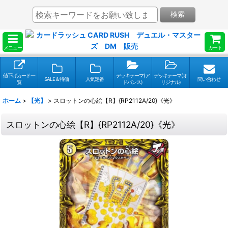
検索
メニュー
カート
値下げカード一
デッキテーマ(ア
デッキテーマ(オ
SALE＆特価
人気定番
問い合わせ
覧
ドバンス)
リジナル)
ホーム
>
【光】
>
スロットンの心絵【R】{RP2112A/20}《光》
スロットンの心絵【R】{RP2112A/20}《光》