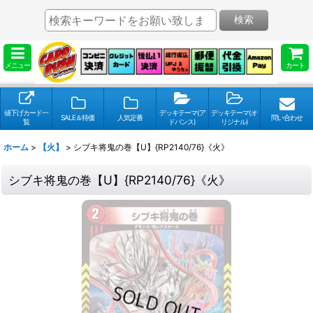
検索
メニュー
カート
値下げカード一
デッキテーマ(ア
デッキテーマ(オ
SALE＆特価
人気定番
問い合わせ
覧
ドバンス)
リジナル)
ホーム
>
【火】
>
シブキ将鬼の巻【U】{RP2140/76}《火》
シブキ将鬼の巻【U】{RP2140/76}《火》