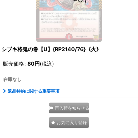
シブキ将鬼の巻【U】{RP2140/76}《火》
販売価格
:
80
円
(税込)
在庫なし
返品特約に関する重要事項
再入荷を知らせる
お気に入り登録