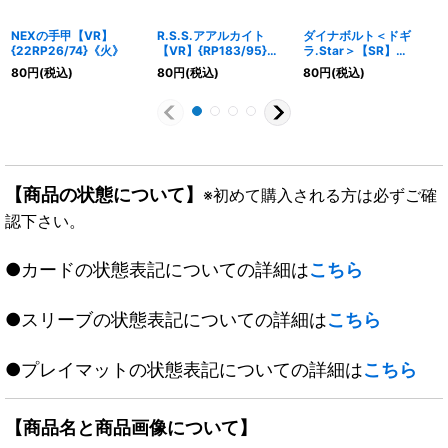
NEXの手甲【VR】
R.S.S.アアルカイト
ダイナボルト＜ドギ
{22RP26/74}《火》
【VR】{RP183/95}
ラ.Star＞【SR】
《水》
{RP20S5/S11}《火》
80
円
(税込)
80
円
(税込)
80
円
(税込)
【商品の状態について】
※初めて購入される方は必ずご確
認下さい。
●カードの状態表記についての詳細は
こちら
●スリーブの状態表記についての詳細は
こちら
●プレイマットの状態表記についての詳細は
こちら
【商品名と商品画像について】