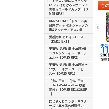
「ドラゴン娘になりたくな
こ
いっ!」はじけろスポーツ！
青春☆ワールドカップ!!【D
M25-SP2】
DM25-BD1&2「ドリーム英
雄譚デッキ ボルシャックの
書&アルカディアスの書」
愛感謝祭 ヒロインBEST
【DM25-EX1】
天災
王道W 第2弾 邪神vs邪神II
【-】
〜ジャシン・イン・ザ・シ
TF
280
ェル〜【DM25-RP2】
在庫数
王道W 第1弾 邪神vs邪神 〜
ソウル・オブ・ジ・アビ
ス〜【DM25-RP1】
「力の王道」「技の王道」
「Jack-Pot-Live!! in 桜龍
高校」【DM25-SD1&2&SP
1】
にじさんじコラボ・マスタ
ーズ「異次元の超獣使い」