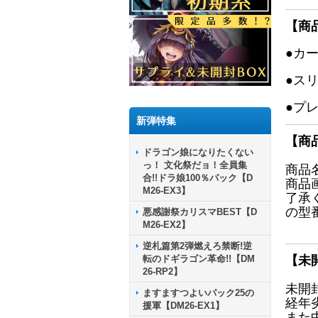
【商
●カ
●ス
●プ
新弾特集
【商
ドラゴン娘になりたくない
っ！ 文化祭だョ！全員集
商品
合!!ドラ娘100％パック【D
商品
M26-EX3】
了承
の型
悪感謝祭カリスマBEST【D
M26-EX2】
逆札篇第2弾燃えろ禁断!逆
転のドギラゴン革命!!【DM
【未
26-RP2】
未開
ますますつよいパック25の
経年
援軍【DM26-EX1】
また