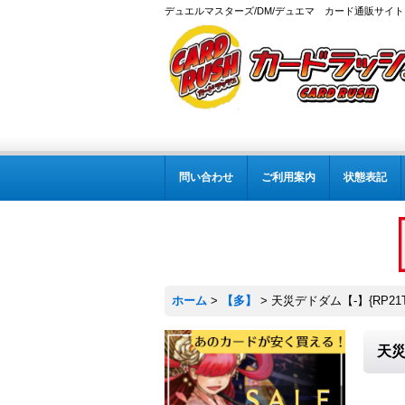
デュエルマスターズ/DM/デュエマ カード通販サイト
問い合わせ
ご利用案内
状態表記
ホーム
>
【多】
>
天災デドダム【-】{RP21T
天災