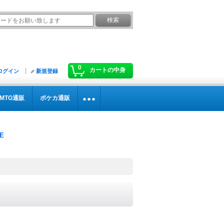
0
カートの中身
ログイン
新規登録
MTG通販
ポケカ通販