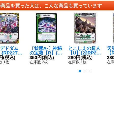
の商品を買った人は、こんな商品も買っています
デドダム
〔状態A-〕神秘
とこしえの超人
天
{RP22TF5/
の宝箱【R】{D
【U】{22RP2T
【R
20}《多》
円
(税込)
MX1467/84}
350円
(税込)
F15/TF20}《自
280円
(税込)
F7
28
《自然》
然》
 1枚
在庫数 2枚
在庫数 1枚
在庫