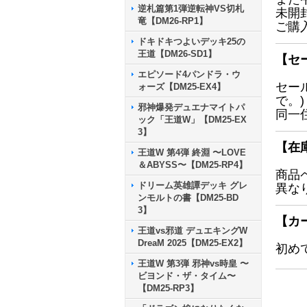
逆札篇第1弾逆転神VS切札
未開
竜【DM26-RP1】
ご購
ドキドキつよいデッキ25の
王道【DM26-SD1】
【セ
エピソード4パンドラ・ウ
セー
ォーズ【DM25-EX4】
で。)
邪神爆発デュエナマイトパ
同一
ック「王道W」【DM25-EX
3】
【在
王道W 第4弾 終淵 〜LOVE
＆ABYSS〜【DM25-RP4】
商品
ドリーム英雄譚デッキ グレ
異な
ンモルトの書【DM25-BD
3】
【カ
王道vs邪道 デュエキングW
DreaM 2025【DM25-EX2】
初め
王道W 第3弾 邪神vs時皇 〜
ビヨンド・ザ・タイム〜
【DM25-RP3】