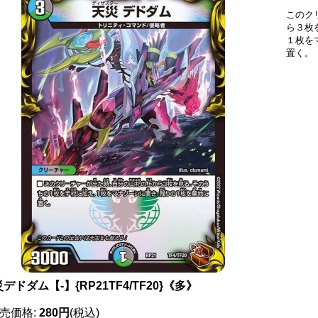
このク
ら３枚
１枚を
置く。
デドダム【-】{RP21TF4/TF20}《多》
売価格
:
280円
(税込)