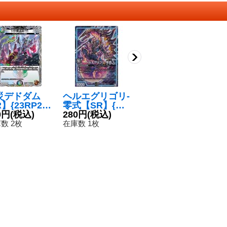
災デドダム
ヘルエグリゴリ-
〔状態A-〕幻緑
天
】{23RP2T
零式【SR】{RP
の双月/母なる星
【
/TF10}《多》
0円
(税込)
12S7/S12}《G
280円
(税込)
域【R】{24EX2
350円
(税込)
2
1
R》
超30/超47}《自
数 2枚
在庫数 1枚
在庫数 7枚
在
然》