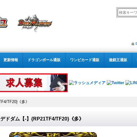
更新情報
ドラゴンボール通販
ワンピカード通販
遊戯王通販
F4/TF20}《多》
デドダム【-】{RP21TF4/TF20}《多》