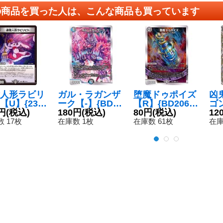
の商品を買った人は、こんな商品も買っています
人形ラビリ
ガル・ラガンザ
堕魔ドゥポイズ
凶
【U】{23E
ーク【-】{BD20
【R】{BD206/1
ゴ
3/112}
円
(税込)
1/12}《多》
180円
(税込)
2}《闇》
80円
(税込)
ドゥ
12
》
P4
 17枚
在庫数 1枚
在庫数 61枚
在庫
《