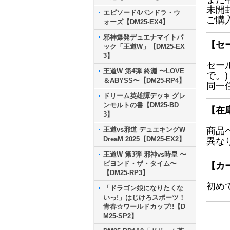
未開
エピソード4パンドラ・ウ
ご購
ォーズ【DM25-EX4】
邪神爆発デュエナマイトパ
【セ
ック「王道W」【DM25-EX
3】
セー
王道W 第4弾 終淵 〜LOVE
で。)
＆ABYSS〜【DM25-RP4】
同一
ドリーム英雄譚デッキ グレ
ンモルトの書【DM25-BD
【在
3】
王道vs邪道 デュエキングW
商品
DreaM 2025【DM25-EX2】
異な
王道W 第3弾 邪神vs時皇 〜
ビヨンド・ザ・タイム〜
【カ
【DM25-RP3】
初め
「ドラゴン娘になりたくな
いっ!」はじけろスポーツ！
青春☆ワールドカップ!!【D
M25-SP2】