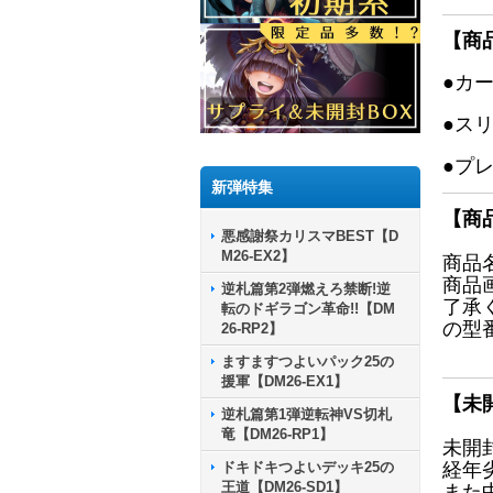
【商
●カ
●ス
●プ
新弾特集
【商
悪感謝祭カリスマBEST【D
M26-EX2】
商品
商品
逆札篇第2弾燃えろ禁断!逆
了承
転のドギラゴン革命!!【DM
の型
26-RP2】
ますますつよいパック25の
援軍【DM26-EX1】
【未
逆札篇第1弾逆転神VS切札
竜【DM26-RP1】
未開
ドキドキつよいデッキ25の
経年
王道【DM26-SD1】
また