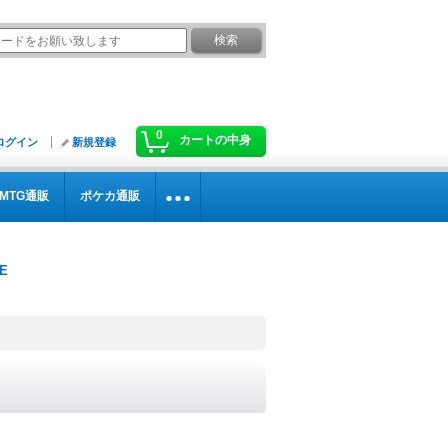
0
カートの中身
ログイン
新規登録
MTG通販
ポケカ通販