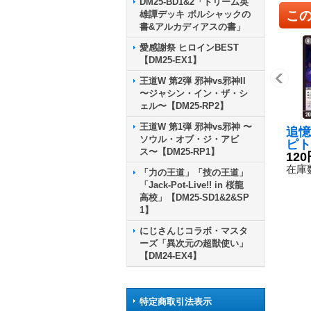
DM25-BD1&2「ドリーム英
こ
雄譚デッキ ボルシャックの
書&アルカディアスの書」
愛感謝祭 ヒロインBEST
【DM25-EX1】
王道W 第2弾 邪神vs邪神II
〜ジャシン・イン・ザ・シ
ェル〜【DM25-RP2】
王道W 第1弾 邪神vs邪神 〜
追憶
ソウル・オブ・ジ・アビ
ピト
ス〜【DM25-RP1】
X27
120
《闇
在庫数
「力の王道」「技の王道」
「Jack-Pot-Live!! in 桜龍
高校」【DM25-SD1&2&SP
1】
にじさんじコラボ・マスタ
ーズ「異次元の超獣使い」
【DM24-EX4】
特定商取引法表示