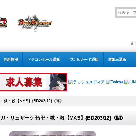
更新情報
ドラゴンボール通販
ワンピカード通販
遊戯王通販
・殺【MAS】{BD203/12}《闇》
ガ・リュザーク卍/卍・獄・殺【MAS】{BD203/12}《闇》