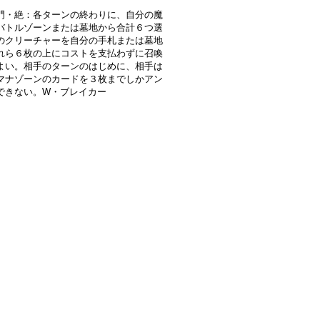
門・絶：各ターンの終わりに、自分の魔
バトルゾーンまたは墓地から合計６つ選
のクリーチャーを自分の手札または墓地
れら６枚の上にコストを支払わずに召喚
よい。相手のターンのはじめに、相手は
マナゾーンのカードを３枚までしかアン
できない。W・ブレイカー