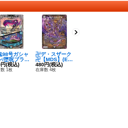
鬼98号ガシャ
卍デ・スザーク
「無月」の頂
追
ン/堕呪ブラッ
卍【MDS】{EX
＄スザーク＄
ピ
【C】{23R
0円
(税込)
19M20/M40}
480円
(税込)
【SR】{22EX1
580円
(税込)
0
1
T10/T10}
《闇》
8/130}《闇》
数 1枚
在庫数 4枚
在庫数 10枚
在
多》