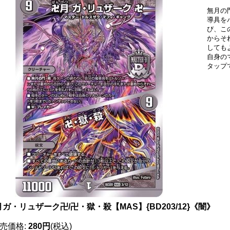
無月の
導具を
び、こ
からそ
しても
自身の
タップ
ガ・リュザーク卍/卍・獄・殺【MAS】{BD203/12}《闇》
売価格
:
280円
(税込)