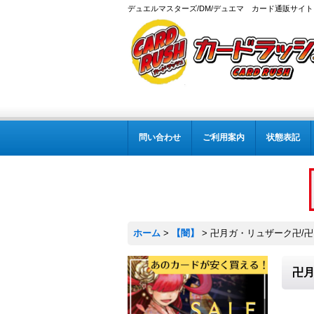
デュエルマスターズ/DM/デュエマ カード通販サイト
問い合わせ
ご利用案内
状態表記
ホーム
>
【闇】
>
卍月ガ・リュザーク卍/卍・獄
卍月