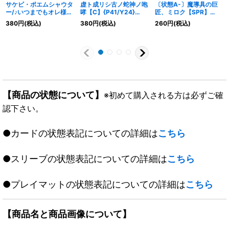
サケビ・ポエムシャウタ
虚ト成リシ古ノ蛇神ノ咆
〔状態A-〕魔導具の巨
ー/♪いつまでもオレ様の
哮【C】{P41/Y24}
匠、ミロク【SPR】
歌は終わらねぇ【SR】
《火》
{25EX4SPR4/SPR20}
380
円
(税込)
380
円
(税込)
260
円
(税込)
{23RP4XS3X/S8}
《火》
《火》
【商品の状態について】
※初めて購入される方は必ずご確
認下さい。
●カードの状態表記についての詳細は
こちら
●スリーブの状態表記についての詳細は
こちら
●プレイマットの状態表記についての詳細は
こちら
【商品名と商品画像について】