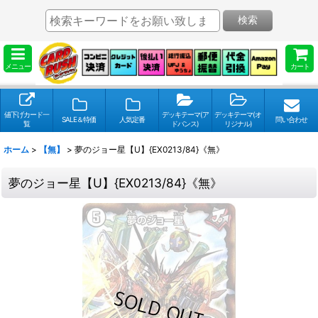
検索
メニュー
カート
値下げカード一
デッキテーマ(ア
デッキテーマ(オ
SALE＆特価
人気定番
問い合わせ
覧
ドバンス)
リジナル)
ホーム
>
【無】
>
夢のジョー星【U】{EX0213/84}《無》
夢のジョー星【U】{EX0213/84}《無》