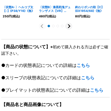
〔状態A-〕ヘルコプ太
〔状態B〕漆黒戦鬼デュ
終わりポンの助【C】
【-】{P38/Y16}《無》
ランザメス【VR】
{EX1954/68}《無》
{DM163/55}《闇》
250
円
(税込)
480
円
(税込)
80
円
(税込)
【商品の状態について】
※初めて購入される方は必ずご確
認下さい。
●カードの状態表記についての詳細は
こちら
●スリーブの状態表記についての詳細は
こちら
●プレイマットの状態表記についての詳細は
こちら
【商品名と商品画像について】