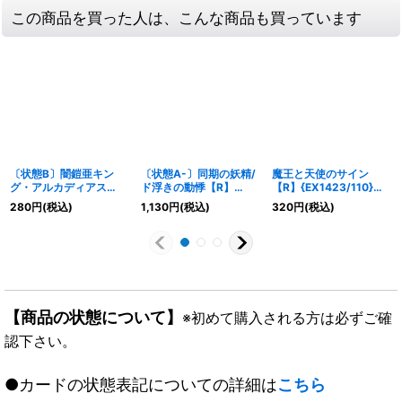
この商品を買った人は、こんな商品も買っています
〔状態B〕闇鎧亜キン
〔状態A-〕同期の妖精/
魔王と天使のサイン
グ・アルカディアス
ド浮きの動悸【R】
【R】{EX1423/110}
【-】{BD011/16}《多》
{P29/Y23}《水》
《多》
280
円
(税込)
1,130
円
(税込)
320
円
(税込)
【商品の状態について】
※初めて購入される方は必ずご確
認下さい。
●カードの状態表記についての詳細は
こちら