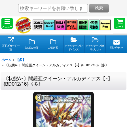
検索
メニュー
カート
値下げカード一
デッキテーマ(ア
デッキテーマ(オ
SALE＆特価
人気定番
問い合わせ
覧
ドバンス)
リジナル)
ホーム
>
【多】
>
〔状態A-〕闇鎧亜クイーン・アルカディアス【-】{BD012/16}《多》
〔状態A-〕闇鎧亜クイーン・アルカディアス【-】
{BD012/16}《多》