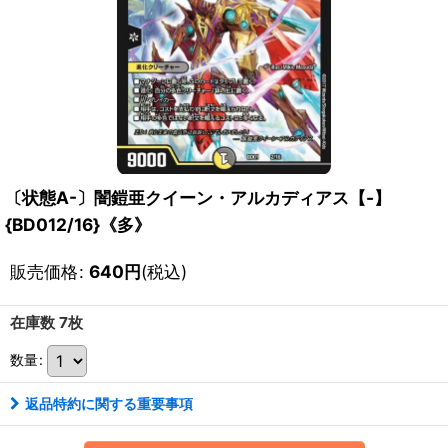
〔状態A-〕闇鎧亜クイーン・アルカディアス【-】
{BD012/16}《多》
販売価格
:
640
円
(税込)
在庫数 7枚
数量
:
返品特約に関する重要事項