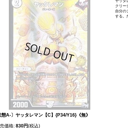
ヤッタレ
クリー
自分の
する。
態A-〕ヤッタレマン【C】{P34/Y16}《無》
売価格
:
830円
(税込)