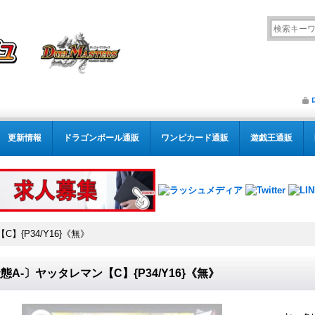
更新情報
ドラゴンボール通販
ワンピカード通販
遊戯王通販
】{P34/Y16}《無》
態A-〕ヤッタレマン【C】{P34/Y16}《無》