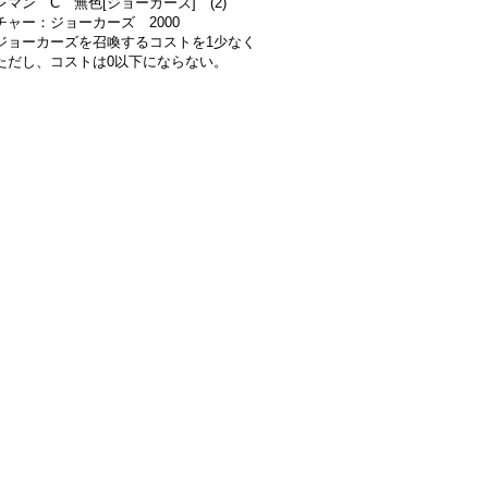
マン C 無色[ジョーカーズ] (2)
チャー：ジョーカーズ 2000
ジョーカーズを召喚するコストを1少なく
ただし、コストは0以下にならない。