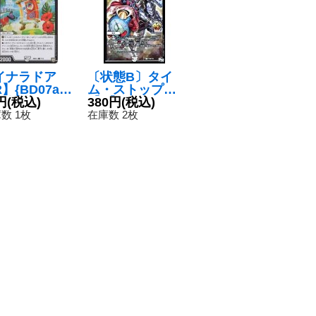
イナラドア
〔状態B〕タイ
】{BD07a7/
ム・ストップン
}《無》
円
(税込)
【R】{P39/Y16}
380円
(税込)
《無》
数 1枚
在庫数 2枚