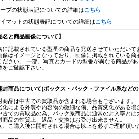
リーブの状態表記についての詳細は
こちら
レイマットの状態表記についての詳細は
こちら
品名と商品画像について】
名に記載されている型番の商品を発送させていただいて
画像はイメージとなっており、画像に掲載されている商
ください。 一部、写真とカードの型番が異なる商品が
番をご確認下さい。
開封商品について(ボックス・パック・ファイル系などの
封商品は中古での買取品が含まれる場合もございます。
劣化による外装や内容物の微細な傷、品質変化がある場
中古での買取品の為、パック系商品は通常の封入率とは
封商品の性質上、返品・交換はお受け出来ません。
入、ご購入後に開封される場合は以上を必ずご理解頂い