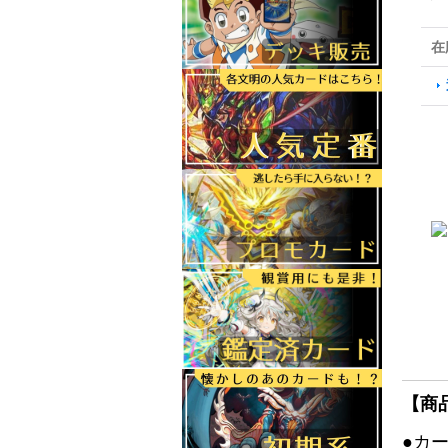
在
【商
●カ