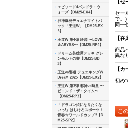
【セ
エピソード4パンドラ・ウ
ォーズ【DM25-EX4】
セー
で。)
邪神爆発デュエナマイトパ
同一
ック「王道W」【DM25-EX
3】
【在
王道W 第4弾 終淵 〜LOVE
＆ABYSS〜【DM25-RP4】
商品
ドリーム英雄譚デッキ グレ
異な
ンモルトの書【DM25-BD
3】
【カ
王道vs邪道 デュエキングW
DreaM 2025【DM25-EX2】
初め
王道W 第3弾 邪神vs時皇 〜
ビヨンド・ザ・タイム〜
【DM25-RP3】
「ドラゴン娘になりたくな
いっ!」はじけろスポーツ！
こ
青春☆ワールドカップ!!【D
M25-SP2】