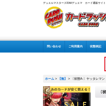
デュエルマスターズ/DM/デュエマ カード通販サイト
問い合わせ
ご利用案内
状態表記
ホーム
>
【無】
>
〔状態A-〕ヤッタレマン【C
〔状