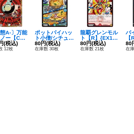
態A-〕万能
ポットパイハッ
龍覇グレンモル
バ
ノー【C】
ト小僧/シチュ―
ト【R】{EX156
【R
RP3秘23/秘
円
(税込)
引き回し【-】
80円
(税込)
9/100}《火》
80円
(税込)
14
80
}《無》
{BD11基本J8/1
 12枚
在庫数 30枚
在庫数 21枚
在庫
5}《多》