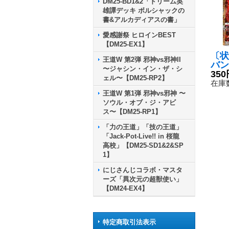
DM25-BD1&2「ドリーム英
雄譚デッキ ボルシャックの
書&アルカディアスの書」
愛感謝祭 ヒロインBEST
【DM25-EX1】
〔状
王道W 第2弾 邪神vs邪神II
バン
〜ジャシン・イン・ザ・シ
{24
350
ェル〜【DM25-RP2】
24
在庫数
王道W 第1弾 邪神vs邪神 〜
ソウル・オブ・ジ・アビ
ス〜【DM25-RP1】
「力の王道」「技の王道」
「Jack-Pot-Live!! in 桜龍
高校」【DM25-SD1&2&SP
1】
にじさんじコラボ・マスタ
ーズ「異次元の超獣使い」
【DM24-EX4】
特定商取引法表示