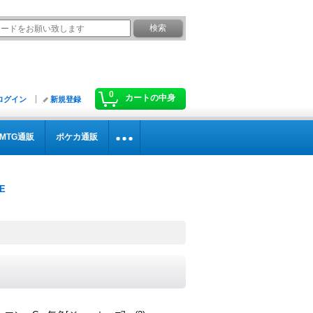
0
カートの中身
ログイン
新規登録
MTG通販
ポケカ通販