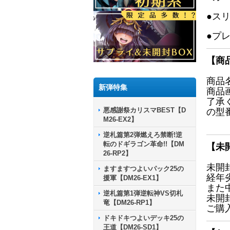
●ス
●プ
【商
商品
新弾特集
商品
了承
悪感謝祭カリスマBEST【D
の型
M26-EX2】
逆札篇第2弾燃えろ禁断!逆
転のドギラゴン革命!!【DM
【未
26-RP2】
未開
ますますつよいパック25の
経年
援軍【DM26-EX1】
また
逆札篇第1弾逆転神VS切札
未開
竜【DM26-RP1】
ご購
ドキドキつよいデッキ25の
王道【DM26-SD1】