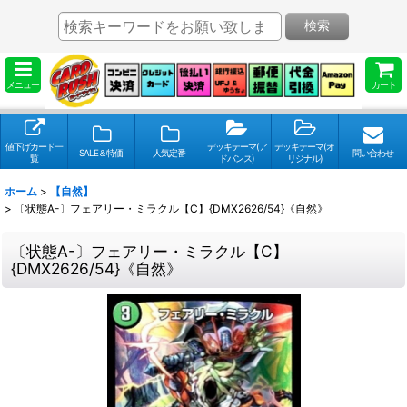
検索
メニュー
カート
値下げカード一
デッキテーマ(ア
デッキテーマ(オ
SALE＆特価
人気定番
問い合わせ
覧
ドバンス)
リジナル)
ホーム
>
【自然】
>
〔状態A-〕フェアリー・ミラクル【C】{DMX2626/54}《自然》
〔状態A-〕フェアリー・ミラクル【C】
{DMX2626/54}《自然》