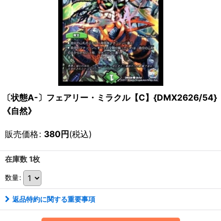
〔状態A-〕フェアリー・ミラクル【C】{DMX2626/54}
《自然》
販売価格
:
380
円
(税込)
在庫数 1枚
数量
:
返品特約に関する重要事項