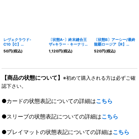
レヴェクラウド-
〔状態A-〕終末縫合王
〔状態B〕アーシー/最終
C10【C】
ザ=キラー・キーナリー
龍覇ロージア【R】
{25RP154/77}《光》
【SR】
{ART106/6}《光》
50
円
(税込)
1,120
円
(税込)
520
円
(税込)
{23BD1BE6/BE10}
《多》
【商品の状態について】
※初めて購入される方は必ずご確
認下さい。
●カードの状態表記についての詳細は
こちら
●スリーブの状態表記についての詳細は
こちら
●プレイマットの状態表記についての詳細は
こちら