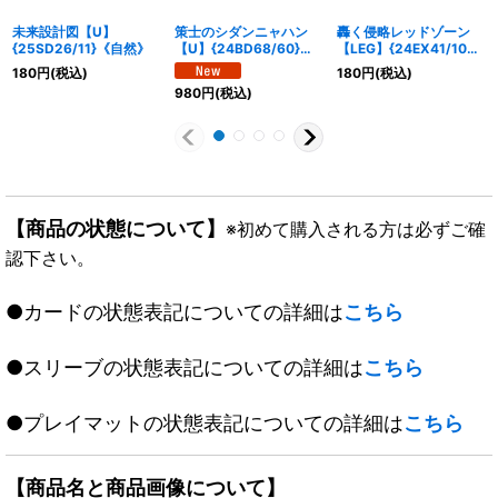
未来設計図【U】
策士のシダンニャハン
轟く侵略レッドゾーン
{25SD26/11}《自然》
【U】{24BD68/60}
【LEG】{24EX41/100}
《無》
《火》
180
円
(税込)
180
円
(税込)
980
円
(税込)
【商品の状態について】
※初めて購入される方は必ずご確
認下さい。
●カードの状態表記についての詳細は
こちら
●スリーブの状態表記についての詳細は
こちら
●プレイマットの状態表記についての詳細は
こちら
【商品名と商品画像について】