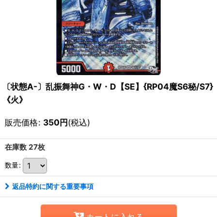
〔状態A-〕乱振舞神G・W・D【SE】{RP04魔S6秘/S7}
《火》
販売価格
:
350
円
(税込)
在庫数 27枚
数量
:
返品特約に関する重要事項
カートに入れる