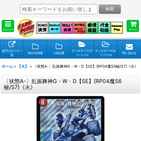
検索
メニュー
カート
値下げカード一
デッキテーマ(ア
デッキテーマ(オ
SALE＆特価
人気定番
問い合わせ
覧
ドバンス)
リジナル)
ホーム
>
【火】
>
〔状態A-〕乱振舞神G・W・D【SE】{RP04魔S6秘/S7}《火》
〔状態A-〕乱振舞神G・W・D【SE】{RP04魔S6
秘/S7}《火》