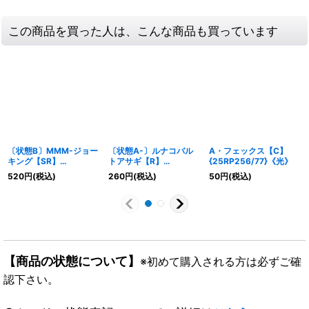
この商品を買った人は、こんな商品も買っています
〔状態B〕MMM-ジョー
〔状態A-〕ルナコバル
A・フェックス【C】
キング【SR】
トアサギ【R】
{25RP256/77}《光》
{ART202/5}《多》
{P32/Y23}《自然》
520
円
(税込)
260
円
(税込)
50
円
(税込)
【商品の状態について】
※初めて購入される方は必ずご確
認下さい。