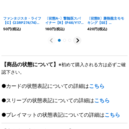
ファンタジスタ・ライフ
〔状態A-〕撃髄医スパ
〔状態B〕勝熱龍主モモ
【C】{23RP274/74}
イナー【R】{P46/Y17}
キング【SE】
《自然》
《闇》
{EX13KM1秘2/KM2}
50
円
(税込)
160
円
(税込)
420
円
(税込)
《多》
【商品の状態について】
※初めて購入される方は必ずご確
認下さい。
●カードの状態表記についての詳細は
こちら
●スリーブの状態表記についての詳細は
こちら
●プレイマットの状態表記についての詳細は
こちら