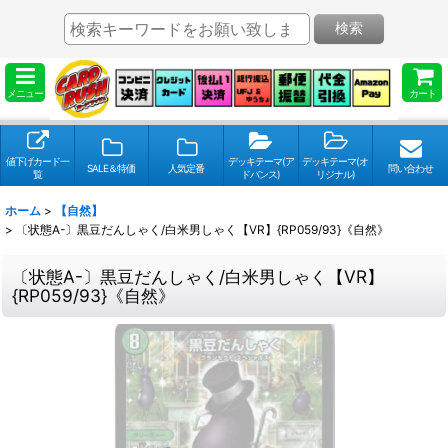
検索
メニュー
カート
値下げカード一
デッキテーマ(ア
デッキテーマ(オ
SALE＆特価
人気定番
問い合わせ
覧
ドバンス)
リジナル)
ホーム
>
【自然】
>
〔状態A-〕黒豆だんしゃく/白米男しゃく【VR】{RP059/93}《自然》
〔状態A-〕黒豆だんしゃく/白米男しゃく【VR】
{RP059/93}《自然》