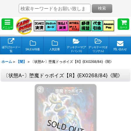
検索
メニュー
カート
値下げカード一
デッキテーマ(ア
デッキテーマ(オ
SALE＆特価
人気定番
問い合わせ
覧
ドバンス)
リジナル)
ホーム
>
【闇】
>
〔状態A-〕堕魔ドゥポイズ【R】{EX0268/84}《闇》
〔状態A-〕堕魔ドゥポイズ【R】{EX0268/84}《闇》