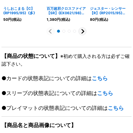
うしおこまる【C】
百万超邪クロスファイア
ジェスター・レンサー
{RP1995/95}《多》
【SR】{EX0621/98}
【R】{RP2015/95}
《火》
《水》
50
円
(税込)
1,380
円
(税込)
80
円
(税込)
【商品の状態について】
※初めて購入される方は必ずご確
認下さい。
●カードの状態表記についての詳細は
こちら
●スリーブの状態表記についての詳細は
こちら
●プレイマットの状態表記についての詳細は
こちら
【商品名と商品画像について】