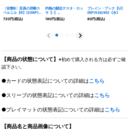
〔状態B〕至高の邪騎ス
灼熱の闘志テスタ・ロッ
ブレイン・ブック【U】
ベルニル【R】{25RP1
サ【-】
{RP1536/95}《水》
秘17/秘24}《闇》
{22RP2TF4/TF20}
720
円
(税込)
180
円
(税込)
80
円
(税込)
《多》
【商品の状態について】
※初めて購入される方は必ずご確
認下さい。
●カードの状態表記についての詳細は
こちら
●スリーブの状態表記についての詳細は
こちら
●プレイマットの状態表記についての詳細は
こちら
【商品名と商品画像について】