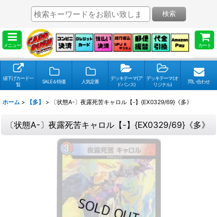
検索
メニュー
カート
値下げカード一
デッキテーマ(ア
デッキテーマ(オ
SALE＆特価
人気定番
問い合わせ
覧
ドバンス)
リジナル)
ホーム
>
【多】
>
〔状態A-〕夜露死苦キャロル【-】{EX0329/69}《多》
〔状態A-〕夜露死苦キャロル【-】{EX0329/69}《多》