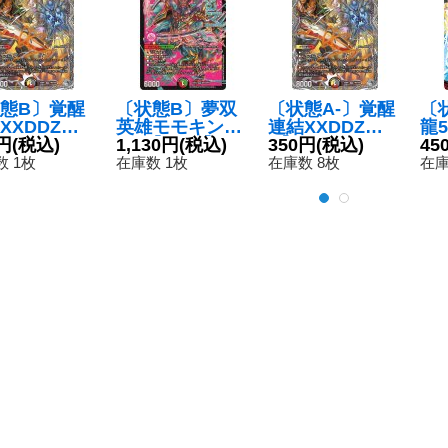
態B〕覚醒
〔状態B〕夢双
〔状態A-〕覚醒
〔
XXDDZ【V
英雄モモキング
連結XXDDZ【V
龍5
26RP1TR9/
円
(税込)
DM【DMR】{24
1,130円
(税込)
R】{26RP1TR9/
350円
(税込)
{E
45
9}《多》
EX2DM3/DM4}
TR9}《多》
《
 1枚
在庫数 1枚
在庫数 8枚
在庫
《多》