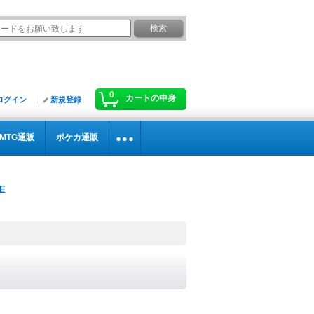
0
カートの中身
ログイン
新規登録
MTG通販
ポケカ通販