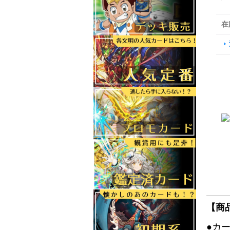
在
【商
●カ