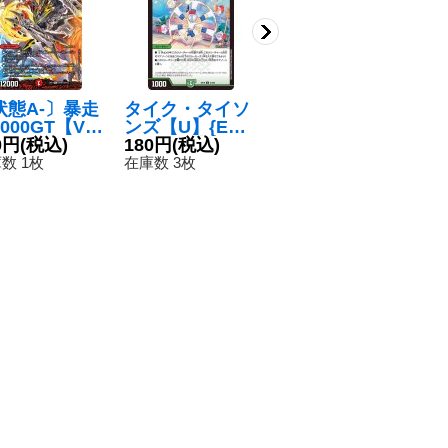
状態A-〕暴走
タイク・タイソ
〔状態A-〕ボル
〔
000GT【V】
ンズ【U】{EX1
シャック・ゴル
羅
X0156/80}
0円
(税込)
951/68}《自
180円
(税込)
ファンタジスタ
200円
(税込)
ベ
2
火》
然》
【VR】{26EX22
【
数 1枚
在庫数 3枚
在庫数 4点
在
4/89}《多》
E