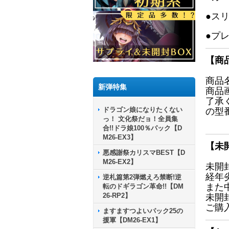
●ス
●プ
【商
商品
新弾特集
商品
了承
ドラゴン娘になりたくない
の型
っ！ 文化祭だョ！全員集
合!!ドラ娘100％パック【D
M26-EX3】
【未
悪感謝祭カリスマBEST【D
M26-EX2】
未開
経年
逆札篇第2弾燃えろ禁断!逆
また
転のドギラゴン革命!!【DM
26-RP2】
未開
ご購
ますますつよいパック25の
援軍【DM26-EX1】