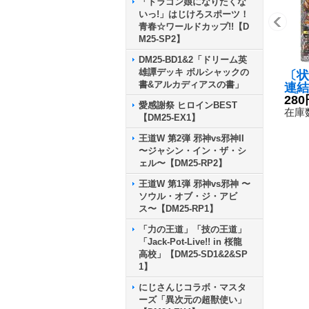
「ドラゴン娘になりたくな
いっ!」はじけろスポーツ！
青春☆ワールドカップ!!【D
M25-SP2】
DM25-BD1&2「ドリーム英
雄譚デッキ ボルシャックの
〔状
書&アルカディアスの書」
連結
R】{
280
愛感謝祭 ヒロインBEST
TR
在庫数
【DM25-EX1】
王道W 第2弾 邪神vs邪神II
〜ジャシン・イン・ザ・シ
ェル〜【DM25-RP2】
王道W 第1弾 邪神vs邪神 〜
ソウル・オブ・ジ・アビ
ス〜【DM25-RP1】
「力の王道」「技の王道」
「Jack-Pot-Live!! in 桜龍
高校」【DM25-SD1&2&SP
1】
にじさんじコラボ・マスタ
ーズ「異次元の超獣使い」