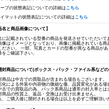
リーブの状態表記についての詳細は
こちら
レイマットの状態表記についての詳細は
こちら
品名と商品画像について】
名に記載されている型番の商品を発送させていただいて
画像はイメージとなっており、画像に掲載されている商
ください。 一部、写真とカードの型番が異なる商品が
番をご確認下さい。
開封商品について(ボックス・パック・ファイル系などの
封商品は中古での買取品が含まれる場合もございます。
劣化による外装や内容物の微細な傷、品質変化がある場
中古での買取品の為、パック系商品は通常の封入率とは
封商品の性質上、返品・交換はお受け出来ません。
入、ご購入後に開封される場合は以上を必ずご理解頂い