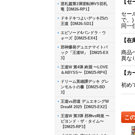
【セ
逆札篇第1弾逆転神VS切札
竜【DM26-RP1】
セー
ドキドキつよいデッキ25の
で。)
王道【DM26-SD1】
同一
エピソード4パンドラ・ウ
ォーズ【DM25-EX4】
【在
邪神爆発デュエナマイトパ
商品
ック「王道W」【DM25-EX
異な
3】
王道W 第4弾 終淵 〜LOVE
【カ
＆ABYSS〜【DM25-RP4】
ドリーム英雄譚デッキ グレ
初め
ンモルトの書【DM25-BD
3】
王道vs邪道 デュエキングW
DreaM 2025【DM25-EX2】
王道W 第3弾 邪神vs時皇 〜
こ
ビヨンド・ザ・タイム〜
【DM25-RP3】