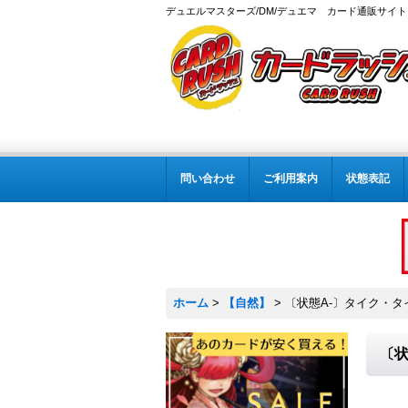
デュエルマスターズ/DM/デュエマ カード通販サイト
問い合わせ
ご利用案内
状態表記
ホーム
>
【自然】
>
〔状態A-〕タイク・タイソ
〔状