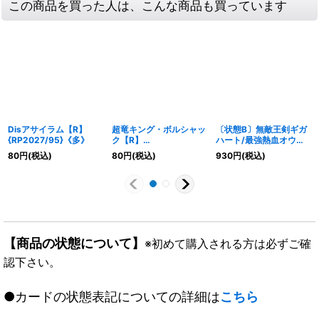
この商品を買った人は、こんな商品も買っています
Disアサイラム【R】
超竜キング・ボルシャッ
〔状態B〕無敵王剣ギガ
{RP2027/95}《多》
ク【R】
ハート/最強熱血オウギ
{24EX250/100}《火》
ンガ【VV】
80
円
(税込)
80
円
(税込)
930
円
(税込)
{DMX26VV3b/VV4/V
V3a/VV4}《超次元》
【商品の状態について】
※初めて購入される方は必ずご確
認下さい。
●カードの状態表記についての詳細は
こちら