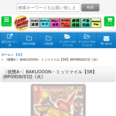
検索
メニュー
カート
値下げカード一
デッキテーマ(ア
デッキテーマ(オ
SALE＆特価
人気定番
問い合わせ
覧
ドバンス)
リジナル)
ホーム
>
【火】
>
〔状態A-〕BAKUOOON・ミッツァイル【SR】{RP09S9/S12}《火》
〔状態A-〕BAKUOOON・ミッツァイル【SR】
{RP09S9/S12}《火》