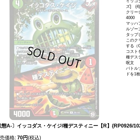
イッコ
ズ] (4)
クリー
4000
マッハ
ルゾー
タップ
このク
する（
コスト
種デス
呪文
バトル
ドを1
態A-〕イッコダス・ケイジ/種デスティニー【R】{RP0926/10
売価格
:
70円
(税込)