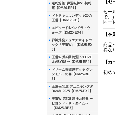
【セ
逆札篇第1弾逆転神VS切札
竜【DM26-RP1】
セー
ドキドキつよいデッキ25の
で。)
王道【DM26-SD1】
同一
エピソード4パンドラ・ウ
ォーズ【DM25-EX4】
【在
邪神爆発デュエナマイトパ
商品
ック「王道W」【DM25-EX
異な
3】
王道W 第4弾 終淵 〜LOVE
【カ
＆ABYSS〜【DM25-RP4】
ドリーム英雄譚デッキ グレ
初め
ンモルトの書【DM25-BD
3】
王道vs邪道 デュエキングW
DreaM 2025【DM25-EX2】
王道W 第3弾 邪神vs時皇 〜
ビヨンド・ザ・タイム〜
【DM25-RP3】