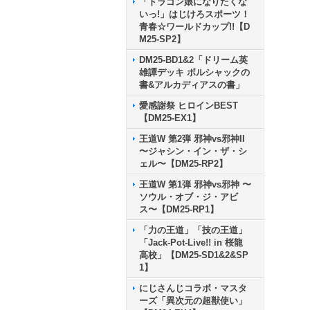
「ドラゴン娘になりたくな
いっ!」はじけろスポーツ！
青春☆ワールドカップ!!【D
M25-SP2】
DM25-BD1&2「ドリーム英
雄譚デッキ ボルシャックの
書&アルカディアスの書」
愛感謝祭 ヒロインBEST
【DM25-EX1】
王道W 第2弾 邪神vs邪神II
〜ジャシン・イン・ザ・シ
ェル〜【DM25-RP2】
王道W 第1弾 邪神vs邪神 〜
ソウル・オブ・ジ・アビ
ス〜【DM25-RP1】
「力の王道」「技の王道」
「Jack-Pot-Live!! in 桜龍
高校」【DM25-SD1&2&SP
1】
にじさんじコラボ・マスタ
ーズ「異次元の超獣使い」