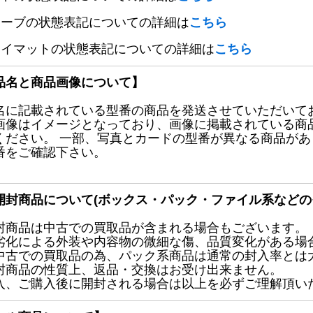
リーブの状態表記についての詳細は
こちら
レイマットの状態表記についての詳細は
こちら
品名と商品画像について】
名に記載されている型番の商品を発送させていただいて
画像はイメージとなっており、画像に掲載されている商
ください。 一部、写真とカードの型番が異なる商品が
番をご確認下さい。
開封商品について(ボックス・パック・ファイル系などの
封商品は中古での買取品が含まれる場合もございます。
劣化による外装や内容物の微細な傷、品質変化がある場
中古での買取品の為、パック系商品は通常の封入率とは
封商品の性質上、返品・交換はお受け出来ません。
入、ご購入後に開封される場合は以上を必ずご理解頂い