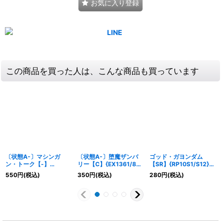
お気に入り登録
この商品を買った人は、こんな商品も買っています
〔状態A-〕マシンガ
〔状態A-〕堕魔ザンバ
ゴッド・ガヨンダム
ン・トーク【-】
リー【C】{EX1361/84}
【SR】{RP10S1/S12}
{P8/Y18}《GR》
《闇》
《GR》
550
円
(税込)
350
円
(税込)
280
円
(税込)