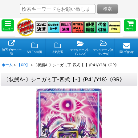
検索
メニュー
カート
値下げカード一
デッキテーマ(ア
デッキテーマ(オ
SALE＆特価
人気定番
問い合わせ
覧
ドバンス)
リジナル)
ホーム
>
【GR】
>
〔状態A-〕シニガミ丁-四式【-】{P41/Y18}《GR》
〔状態A-〕シニガミ丁-四式【-】{P41/Y18}《GR》