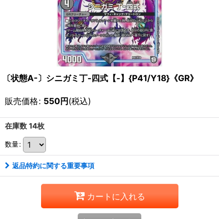
〔状態A-〕シニガミ丁-四式【-】{P41/Y18}《GR》
販売価格
:
550
円
(税込)
在庫数 14枚
数量
:
返品特約に関する重要事項
カートに入れる