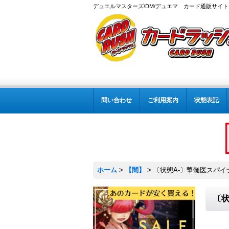
デュエルマスターズ/DM/デュエマ カード通販サイト
問い合わせ
ご利用案内
状態表記
ホーム
>
【闇】
>
〔状態A-〕撃髄医スパイナー
〔状