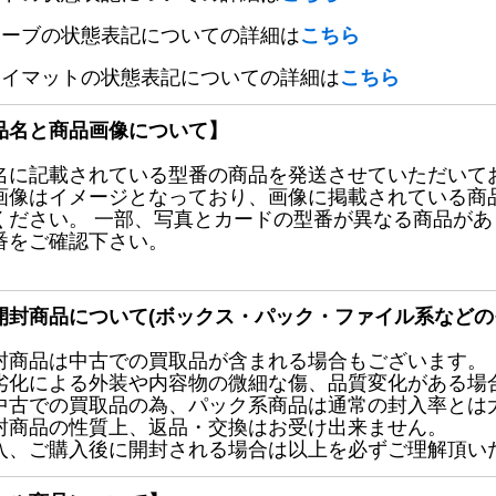
リーブの状態表記についての詳細は
こちら
レイマットの状態表記についての詳細は
こちら
品名と商品画像について】
名に記載されている型番の商品を発送させていただいて
画像はイメージとなっており、画像に掲載されている商
ください。 一部、写真とカードの型番が異なる商品が
番をご確認下さい。
開封商品について(ボックス・パック・ファイル系などの
封商品は中古での買取品が含まれる場合もございます。
劣化による外装や内容物の微細な傷、品質変化がある場
中古での買取品の為、パック系商品は通常の封入率とは
封商品の性質上、返品・交換はお受け出来ません。
入、ご購入後に開封される場合は以上を必ずご理解頂い