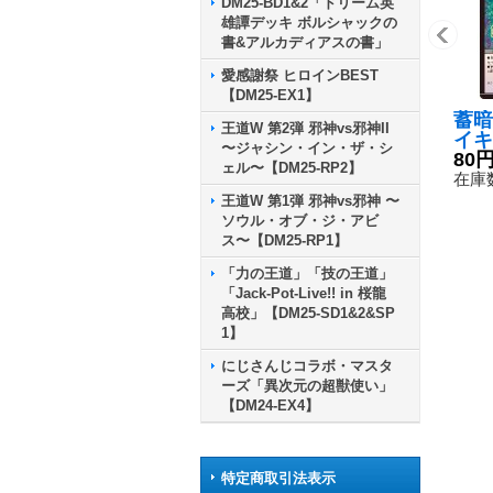
DM25-BD1&2「ドリーム英
雄譚デッキ ボルシャックの
書&アルカディアスの書」
愛感謝祭 ヒロインBEST
【DM25-EX1】
蓄暗
王道W 第2弾 邪神vs邪神II
イキ
〜ジャシン・イン・ザ・シ
ジャ
80
ェル〜【DM25-RP2】
{23
在庫数
《多
王道W 第1弾 邪神vs邪神 〜
ソウル・オブ・ジ・アビ
ス〜【DM25-RP1】
「力の王道」「技の王道」
「Jack-Pot-Live!! in 桜龍
高校」【DM25-SD1&2&SP
1】
にじさんじコラボ・マスタ
ーズ「異次元の超獣使い」
【DM24-EX4】
特定商取引法表示