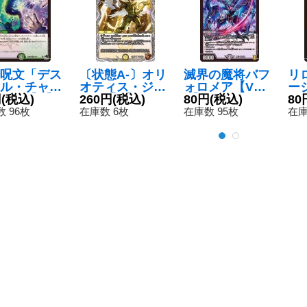
呪文「デス
〔状態A-〕オリ
滅界の魔将バフ
リ
ル・チャー
オティス・ジャ
ォロメア【V
ー
ー」【C】
円
(税込)
ッジ【R】{23R
260円
(税込)
R】{RP173/95}
80円
(税込)
{B
80
RP474/74}
P2TF3/TF10}
《闇》
《
 96枚
在庫数 6枚
在庫数 95枚
在庫
》
《光》