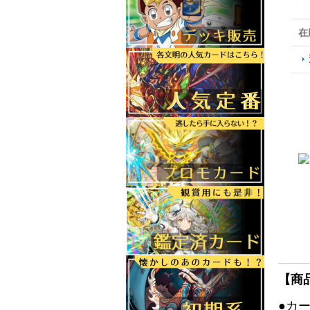
在
【商
●カ