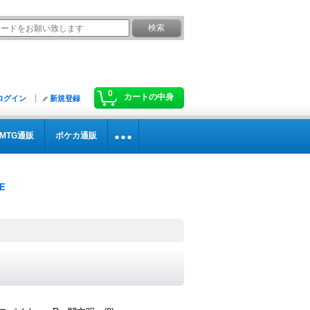
0
カートの中身
ログイン
新規登録
MTG通販
ポケカ通販