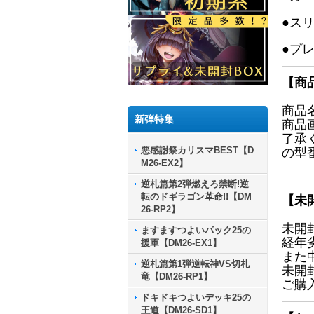
●ス
●プ
【商
商品
新弾特集
商品
了承
悪感謝祭カリスマBEST【D
の型
M26-EX2】
逆札篇第2弾燃えろ禁断!逆
転のドギラゴン革命!!【DM
【未
26-RP2】
未開
ますますつよいパック25の
経年
援軍【DM26-EX1】
また
逆札篇第1弾逆転神VS切札
未開
竜【DM26-RP1】
ご購
ドキドキつよいデッキ25の
王道【DM26-SD1】