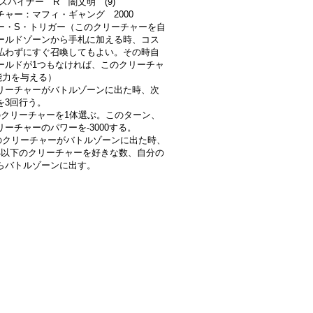
スパイナー R 闇文明 (9)
チャー：マフィ・ギャング 2000
ー・S・トリガー（このクリーチャーを自
ールドゾーンから手札に加える時、コス
払わずにすぐ召喚してもよい。その時自
ールドが1つもなければ、このクリーチャ
能力を与える）
リーチャーがバトルゾーンに出た時、次
を3回行う。
のクリーチャーを1体選ぶ。このターン、
リーチャーのパワーを-3000する。
のクリーチャーがバトルゾーンに出た時、
4以下のクリーチャーを好きな数、自分の
らバトルゾーンに出す。