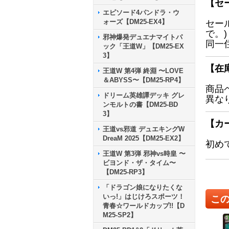
【セ
エピソード4パンドラ・ウ
ォーズ【DM25-EX4】
セー
で。)
邪神爆発デュエナマイトパ
同一
ック「王道W」【DM25-EX
3】
【在
王道W 第4弾 終淵 〜LOVE
＆ABYSS〜【DM25-RP4】
商品
ドリーム英雄譚デッキ グレ
異な
ンモルトの書【DM25-BD
3】
【カ
王道vs邪道 デュエキングW
DreaM 2025【DM25-EX2】
初め
王道W 第3弾 邪神vs時皇 〜
ビヨンド・ザ・タイム〜
【DM25-RP3】
「ドラゴン娘になりたくな
いっ!」はじけろスポーツ！
こ
青春☆ワールドカップ!!【D
M25-SP2】