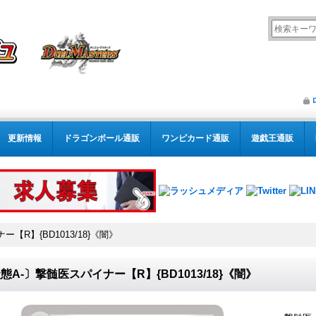
更新情報
ドラゴンボール通販
ワンピカード通販
遊戯王通販
【R】{BD1013/18}《闇》
態A-〕撃髄医スパイナー【R】{BD1013/18}《闇》