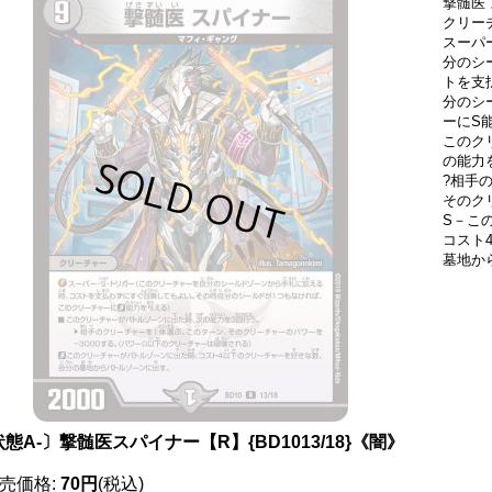
撃髄医 
クリー
スーパ
分のシ
トを支
分のシ
ーにS
このク
の能力
?相手
そのク
S－こ
コスト
墓地か
態A-〕撃髄医スパイナー【R】{BD1013/18}《闇》
売価格
:
70円
(税込)