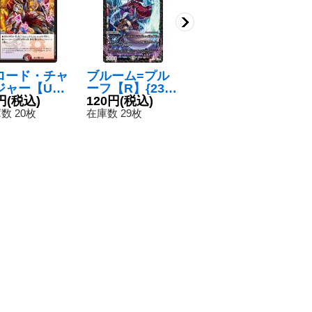
ロード・チャ
ブルーム=プル
必駆蛮触礼亞
ジャー【U】
ーフ【R】{23S
【R】{BD198/1
D1425/25}
円
(税込)
P110/17}《闇》
120円
(税込)
4}《火》
80円
(税込)
多》
数 20枚
在庫数 29枚
在庫数 58枚