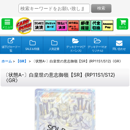
検索
メニュー
カート
値下げカード一
デッキテーマ(ア
デッキテーマ(オ
SALE＆特価
人気定番
問い合わせ
覧
ドバンス)
リジナル)
ホーム
>
【GR】
>
〔状態A-〕白皇世の意志御嶺【SR】{RP11S1/S12}《GR》
〔状態A-〕白皇世の意志御嶺【SR】{RP11S1/S12}
《GR》