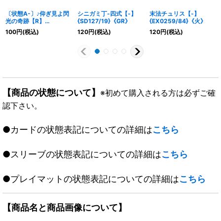
〔状態A-〕♪仰ぎ見よ閃
シニガミ丁-四式【-】
末法チュリス【-】
光の奇跡【R】
{SD127/19}《GR》
{EX0259/84}《火》
{P35/Y18}《光》
100
円
(税込)
120
円
(税込)
120
円
(税込)
【商品の状態について】
※初めて購入される方は必ずご確
認下さい。
●カードの状態表記についての詳細は
こちら
●スリーブの状態表記についての詳細は
こちら
●プレイマットの状態表記についての詳細は
こちら
【商品名と商品画像について】