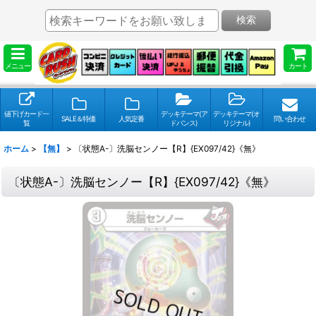
検索
メニュー
カート
値下げカード一
デッキテーマ(ア
デッキテーマ(オ
SALE＆特価
人気定番
問い合わせ
覧
ドバンス)
リジナル)
ホーム
>
【無】
>
〔状態A-〕洗脳センノー【R】{EX097/42}《無》
〔状態A-〕洗脳センノー【R】{EX097/42}《無》