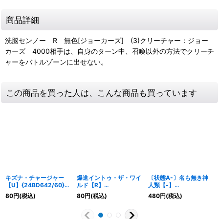
商品詳細
洗脳センノー R 無色[ジョーカーズ] (3)クリーチャー：ジョー
カーズ 4000相手は、自身のターン中、召喚以外の方法でクリーチ
ャーをバトルゾーンに出せない。
この商品を買った人は、こんな商品も買っています
キズナ・チャージャー
爆進イントゥ・ザ・ワイ
〔状態A-〕名も無き神
【U】{24BD642/60}
ルド【R】
人類【-】
《無》
{25RP2T1/T10}《自
{DMX152/30}《無》
80
円
(税込)
80
円
(税込)
480
円
(税込)
然》