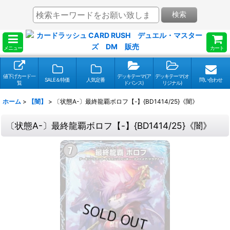
検索
メニュー
カート
値下げカード一
デッキテーマ(ア
デッキテーマ(オ
SALE＆特価
人気定番
問い合わせ
覧
ドバンス)
リジナル)
ホーム
>
【闇】
>
〔状態A-〕最終龍覇ボロフ【-】{BD1414/25}《闇》
〔状態A-〕最終龍覇ボロフ【-】{BD1414/25}《闇》