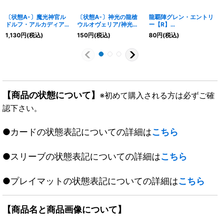
〔状態A-〕魔光神官ル
〔状態A-〕神光の龍槍
龍覇陣グレン・エントリ
ドルフ・アルカディア
ウルオヴェリア/神光の
ー【R】
【SR】
精霊龍 ウルティマリア
{22EX169/130}《多》
1,130
円
(税込)
150
円
(税込)
80
円
(税込)
{22EX2H3A/H12}
【U】
《多》
{DMR1345b/110/45a/
110}《超次元》
【商品の状態について】
※初めて購入される方は必ずご確
認下さい。
●カードの状態表記についての詳細は
こちら
●スリーブの状態表記についての詳細は
こちら
●プレイマットの状態表記についての詳細は
こちら
【商品名と商品画像について】