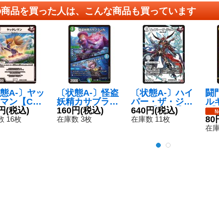
の商品を買った人は、こんな商品も買っています
態A-〕ヤッ
〔状態A-〕怪盗
〔状態A-〕ハイ
闘
マン【C】
妖精カサブラン
パー・ザ・ジョ
ル
BD216/16}
円
(税込)
カ/「信じていた
160円
(税込)
ニー【DMR】{2
640円
(税込)
R】
》
のに裏切られる
4RP3DM1/DM
3
80
 16枚
在庫数 3枚
在庫数 11枚
なんて！」
1}《無》
在庫
【U】{26SD1U
10/12}《多》