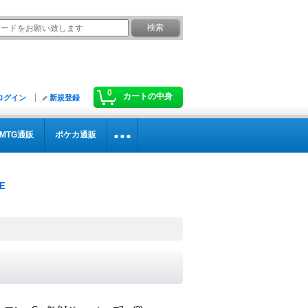
0
カートの中身
ログイン
新規登録
MTG通販
ポケカ通販