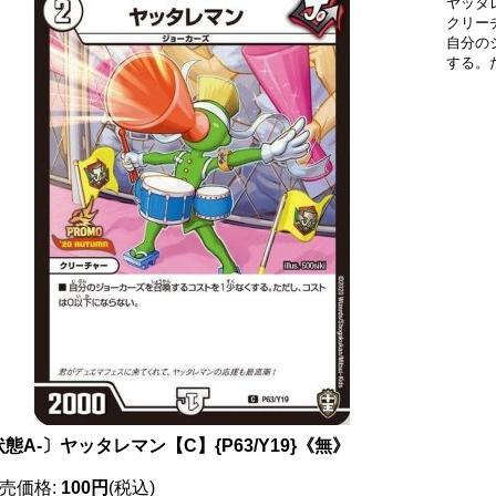
ヤッタレ
クリー
自分の
する。
態A-〕ヤッタレマン【C】{P63/Y19}《無》
売価格
:
100円
(税込)