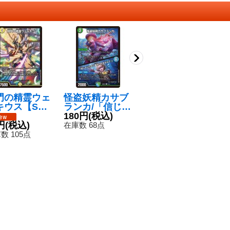
門の精霊ウェ
怪盗妖精カサブ
罰怒ブランド
王
キウス【S
ランカ/「信じて
【MAS】{24SD
リ
{26SD1T1/1
いたのに裏切ら
180円
(税込)
13/12}《火》
80円
(税込)
ニ
}《光》
円
(税込)
れるなんて！」
B
2
在庫数 68点
在庫数 94枚
【U】{26SD1U
数 105点
在
10/12}《多》