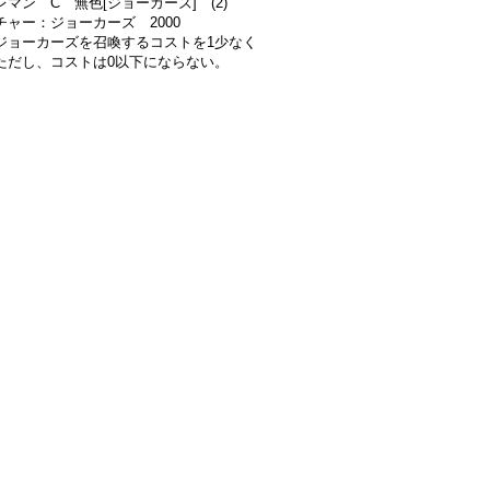
マン C 無色[ジョーカーズ] (2)
チャー：ジョーカーズ 2000
ジョーカーズを召喚するコストを1少なく
ただし、コストは0以下にならない。