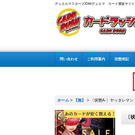
デュエルマスターズ/DM/デュエマ カード通販サイト
問い合わせ
ご利用案内
状態表記
ホーム
>
【無】
>
〔状態A-〕ヤッタレマン【C
〔状