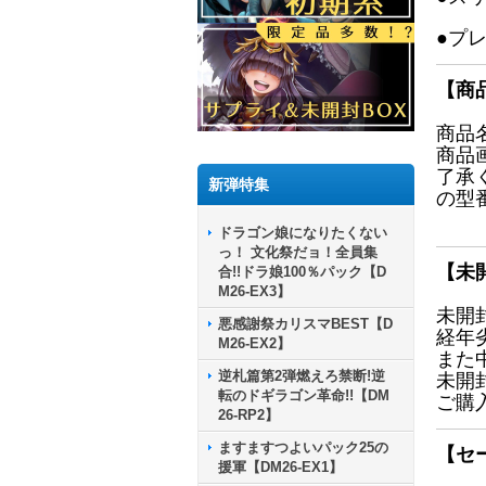
●プ
【商
商品
商品
了承
新弾特集
の型
ドラゴン娘になりたくない
っ！ 文化祭だョ！全員集
【未
合!!ドラ娘100％パック【D
M26-EX3】
未開
悪感謝祭カリスマBEST【D
経年
M26-EX2】
また
逆札篇第2弾燃えろ禁断!逆
未開
転のドギラゴン革命!!【DM
ご購
26-RP2】
ますますつよいパック25の
【セ
援軍【DM26-EX1】