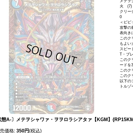
メテヲ
火 (7)
クリー
0
＜ビビッ
攻撃の
表向き
このクリ
もよい
スピー
T・ブ
このク
ードを
このク
このク
以下の
トルゾ
態A-〕メテヲシャワァ・ヲヲロラシアタァ【KGM】{RP15KM2
売価格
:
350円
(税込)