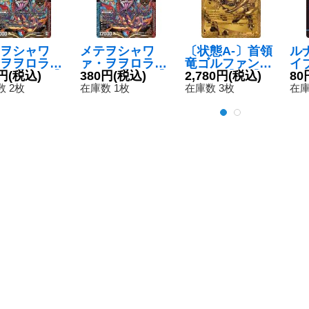
ヲシャワ
メテヲシャワ
〔状態A-〕首領
ル
ヲヲロラシ
ァ・ヲヲロラシ
竜ゴルファンタ
イブ
ァ【KGM】
円
(税込)
アタァ【KGM】
380円
(税込)
ジスタ【OR】
2,780円
(税込)
P2
80
15KM2/KM
{EX19M6/M40}
{23RP12S/2}
《
 2枚
在庫数 1枚
在庫数 3枚
在庫
《多》
《多》
《自然》