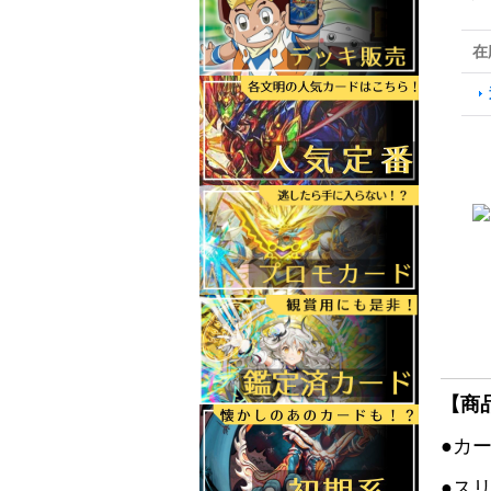
在
【商
●カ
●ス