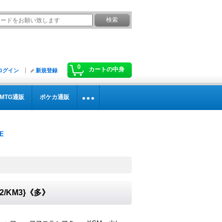
0
カートの中身
ログイン
新規登録
MTG通販
ポケカ通販
/KM3}《多》