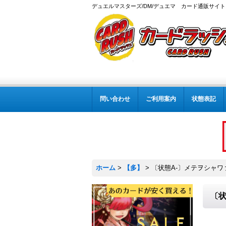
デュエルマスターズ/DM/デュエマ カード通販サイト
問い合わせ
ご利用案内
状態表記
ホーム
>
【多】
>
〔状態A-〕メテヲシャワァ
〔状