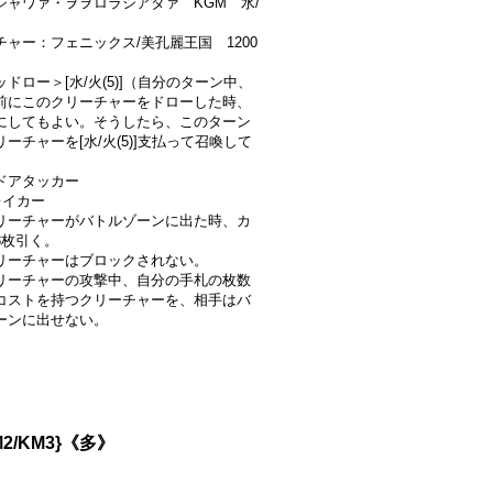
シャワァ・ヲヲロラシアタァ KGM 水/
チャー：フェニックス/美孔麗王国 1200
ドロー＞[水/火(5)]（自分のターン中、
前にこのクリーチャーをドローした時、
にしてもよい。そうしたら、このターン
ーチャーを[水/火(5)]支払って召喚して
）
ドアタッカー
レイカー
リーチャーがバトルゾーンに出た時、カ
3枚引く。
リーチャーはブロックされない。
リーチャーの攻撃中、自分の手札の枚数
コストを持つクリーチャーを、相手はバ
ーンに出せない。
/KM3}《多》