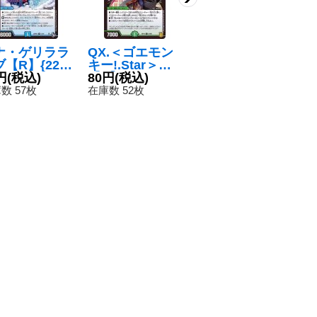
ナ・ゲリララ
QX.＜ゴエモン
「正義帝」【K
ソ
【R】{22R
キー!.Star＞
GM】{EX14秘2/
レ
X12/74}
円
(税込)
【C】{RP1987/
80円
(税込)
秘12}《多》
580円
(税込)
【
8
水》
95}《自然》
9
数 57枚
在庫数 52枚
在庫数 1枚
在