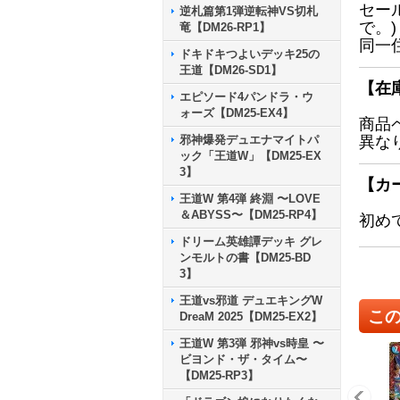
セー
逆札篇第1弾逆転神VS切札
で。)
竜【DM26-RP1】
同一
ドキドキつよいデッキ25の
王道【DM26-SD1】
【在
エピソード4パンドラ・ウ
ォーズ【DM25-EX4】
商品
邪神爆発デュエナマイトパ
異な
ック「王道W」【DM25-EX
3】
【カ
王道W 第4弾 終淵 〜LOVE
＆ABYSS〜【DM25-RP4】
初め
ドリーム英雄譚デッキ グレ
ンモルトの書【DM25-BD
3】
王道vs邪道 デュエキングW
こ
DreaM 2025【DM25-EX2】
王道W 第3弾 邪神vs時皇 〜
ビヨンド・ザ・タイム〜
【DM25-RP3】