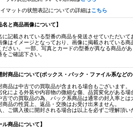
レイマットの状態表記についての詳細は
こちら
品名と商品画像について】
名に記載されている型番の商品を発送させていただいて
画像はイメージとなっており、画像に掲載されている商
ください。 一部、写真とカードの型番が異なる商品が
番をご確認下さい。
開封商品について(ボックス・パック・ファイル系などの
封商品は中古での買取品が含まれる場合もございます。
劣化による外装や内容物の微細な傷、品質変化がある場
中古での買取品の為、パック系商品は通常の封入率とは
封商品の性質上、返品・交換はお受け出来ません。
入、ご購入後に開封される場合は以上を必ずご理解頂い
ール商品について】