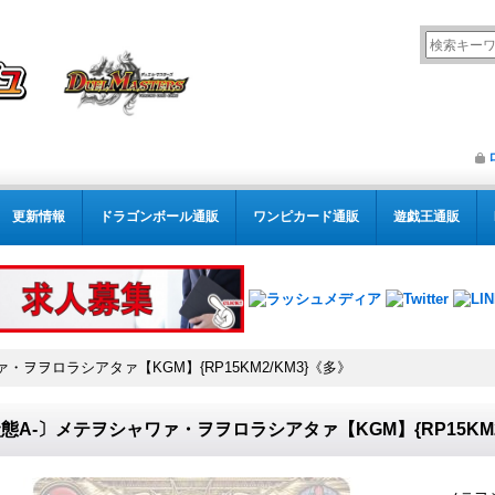
更新情報
ドラゴンボール通販
ワンピカード通販
遊戯王通販
・ヲヲロラシアタァ【KGM】{RP15KM2/KM3}《多》
態A-〕メテヲシャワァ・ヲヲロラシアタァ【KGM】{RP15KM2