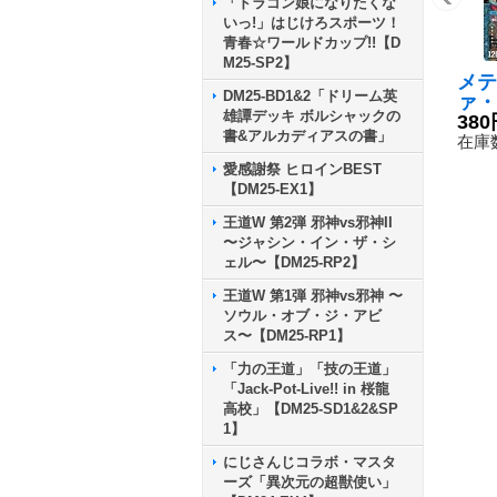
「ドラゴン娘になりたくな
いっ!」はじけろスポーツ！
青春☆ワールドカップ!!【D
M25-SP2】
メテ
DM25-BD1&2「ドリーム英
ァ・
雄譚デッキ ボルシャックの
アタ
380
書&アルカディアスの書」
{RP
在庫数
3}
愛感謝祭 ヒロインBEST
【DM25-EX1】
王道W 第2弾 邪神vs邪神II
〜ジャシン・イン・ザ・シ
ェル〜【DM25-RP2】
王道W 第1弾 邪神vs邪神 〜
ソウル・オブ・ジ・アビ
ス〜【DM25-RP1】
「力の王道」「技の王道」
「Jack-Pot-Live!! in 桜龍
高校」【DM25-SD1&2&SP
1】
にじさんじコラボ・マスタ
ーズ「異次元の超獣使い」