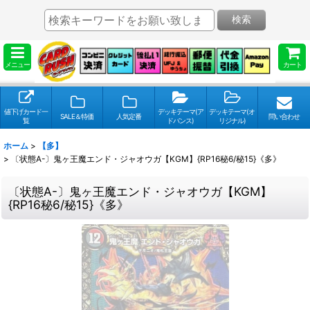
検索
メニュー
カート
値下げカード一
デッキテーマ(ア
デッキテーマ(オ
SALE＆特価
人気定番
問い合わせ
覧
ドバンス)
リジナル)
ホーム
>
【多】
>
〔状態A-〕鬼ヶ王魔エンド・ジャオウガ【KGM】{RP16秘6/秘15}《多》
〔状態A-〕鬼ヶ王魔エンド・ジャオウガ【KGM】
{RP16秘6/秘15}《多》