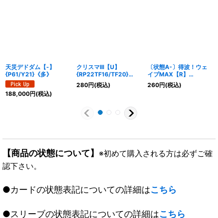
天災デドダム【-】
クリスマIII【U】
〔状態A-〕得波！ウェ
{P61/Y21}《多》
{RP22TF16/TF20}
イブMAX【R】
《GR》
{EX1434/110}《多》
280
円
(税込)
260
円
(税込)
188,000
円
(税込)
【商品の状態について】
※初めて購入される方は必ずご確
認下さい。
●カードの状態表記についての詳細は
こちら
●スリーブの状態表記についての詳細は
こちら