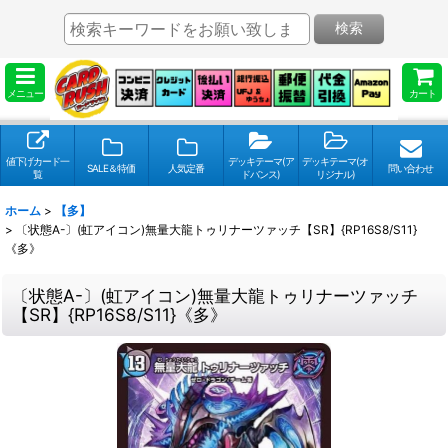
検索
メニュー
カート
値下げカード一
デッキテーマ(ア
デッキテーマ(オ
SALE＆特価
人気定番
問い合わせ
覧
ドバンス)
リジナル)
ホーム
>
【多】
>
〔状態A-〕(虹アイコン)無量大龍トゥリナーツァッチ【SR】{RP16S8/S11}
《多》
〔状態A-〕(虹アイコン)無量大龍トゥリナーツァッチ
【SR】{RP16S8/S11}《多》