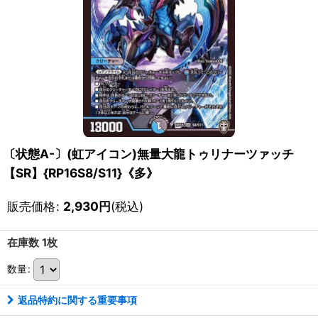
〔状態A-〕(虹アイコン)無量大龍トゥリナーツァッチ
【SR】{RP16S8/S11}《多》
販売価格
:
2,930
円
(税込)
在庫数 1枚
数量
:
返品特約に関する重要事項