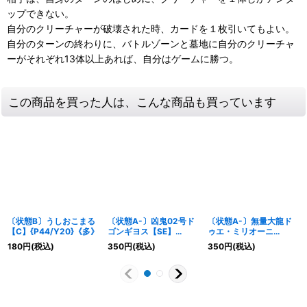
ップできない。
自分のクリーチャーが破壊された時、カードを１枚引いてもよい。
自分のターンの終わりに、バトルゾーンと墓地に自分のクリーチャ
ーがそれぞれ13体以上あれば、自分はゲームに勝つ。
この商品を買った人は、こんな商品も買っています
〔状態B〕うしおこまる
〔状態A-〕凶鬼02号ド
〔状態A-〕無量大龍ド
【C】{P44/Y20}《多》
ゴンギヨス【SE】
ゥエ・ミリオーニ
{RP08S6秘/S10}《闇》
【SR】{RP15S8/S11}
180
円
(税込)
350
円
(税込)
350
円
(税込)
《多》