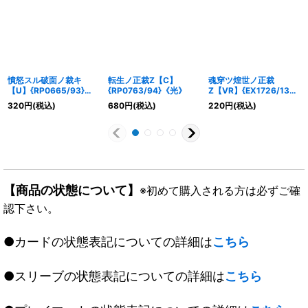
憤怒スル破面ノ裁キ
転生ノ正裁Z【C】
魂穿ツ煌世ノ正裁
【U】{RP0665/93}
{RP0763/94}《光》
Z【VR】{EX1726/138}
《光》
《光》
320
円
(税込)
680
円
(税込)
220
円
(税込)
【商品の状態について】
※初めて購入される方は必ずご確
認下さい。
●カードの状態表記についての詳細は
こちら
●スリーブの状態表記についての詳細は
こちら