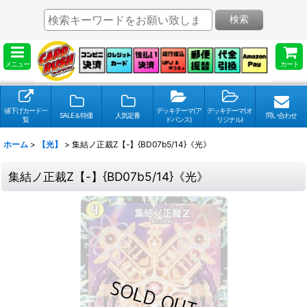
検索
メニュー
カート
値下げカード一
デッキテーマ(ア
デッキテーマ(オ
SALE＆特価
人気定番
問い合わせ
覧
ドバンス)
リジナル)
ホーム
>
【光】
>
集結ノ正裁Z【-】{BD07b5/14}《光》
集結ノ正裁Z【-】{BD07b5/14}《光》