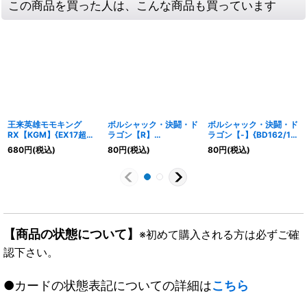
この商品を買った人は、こんな商品も買っています
王来英雄モモキング
ボルシャック・決闘・ド
ボルシャック・決闘・ド
RX【KGM】{EX17超
ラゴン【R】
ラゴン【-】{BD162/14}
39/超40}《多》
{23BD442/60}《多》
《多》
680
円
(税込)
80
円
(税込)
80
円
(税込)
【商品の状態について】
※初めて購入される方は必ずご確
認下さい。
●カードの状態表記についての詳細は
こちら