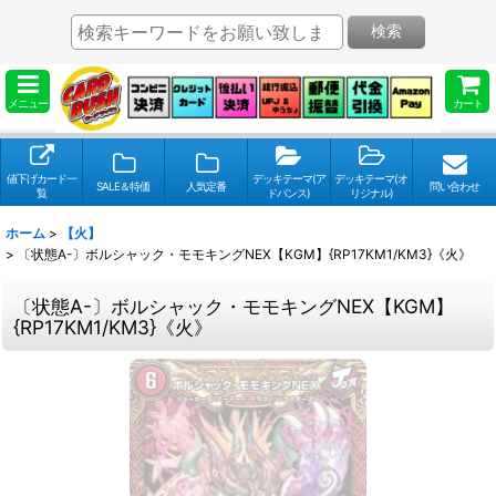
検索
メニュー
カート
値下げカード一
デッキテーマ(ア
デッキテーマ(オ
SALE＆特価
人気定番
問い合わせ
覧
ドバンス)
リジナル)
ホーム
>
【火】
>
〔状態A-〕ボルシャック・モモキングNEX【KGM】{RP17KM1/KM3}《火》
〔状態A-〕ボルシャック・モモキングNEX【KGM】
{RP17KM1/KM3}《火》