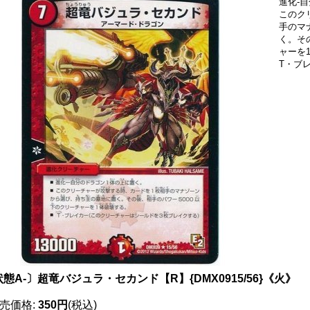
進化-
このク
手のマ
く。そ
ャーを
T・ブ
態A-〕超竜バジュラ・セカンド【R】{DMX0915/56}《火》
売価格
:
350円
(税込)