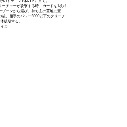
自分のドラゴン1体の上に置く。
リーチャーが攻撃する時、カードを1枚相
ナゾーンから選び、持ち主の墓地に置
の後、相手のパワー5000以下のクリーチ
1体破壊する。
レイカー