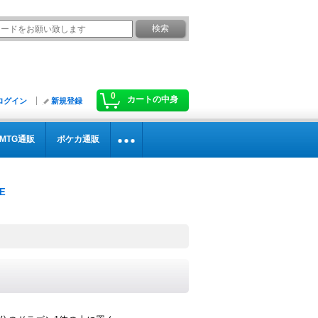
0
カートの中身
ログイン
新規登録
MTG通販
ポケカ通販