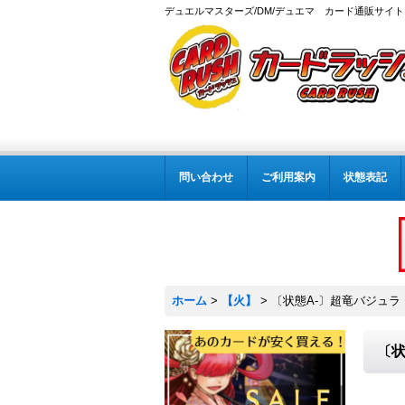
デュエルマスターズ/DM/デュエマ カード通販サイト
問い合わせ
ご利用案内
状態表記
ホーム
>
【火】
>
〔状態A-〕超竜バジュラ・セ
〔状