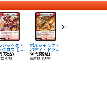
ルシャック・
ボルシャック・
アニー・ルピア
ボ
トクロス【-】
バディ・ドラゴ
【R】{22RP12
テ
D1610/14}
円
(税込)
ン【U】{23SD1
50円
(税込)
0/74}《火》
80円
(税込)
ン
8
火》
9/14}《火》
5
数 47枚
在庫数 120枚
在庫数 20枚
在