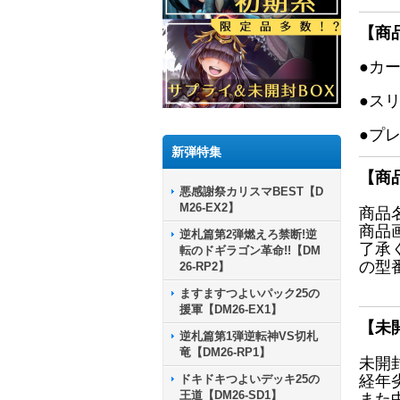
【商
●カ
●ス
●プ
新弾特集
【商
悪感謝祭カリスマBEST【D
M26-EX2】
商品
商品
逆札篇第2弾燃えろ禁断!逆
了承
転のドギラゴン革命!!【DM
の型
26-RP2】
ますますつよいパック25の
援軍【DM26-EX1】
【未
逆札篇第1弾逆転神VS切札
竜【DM26-RP1】
未開
ドキドキつよいデッキ25の
経年
王道【DM26-SD1】
また