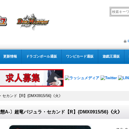
更新情報
ドラゴンボール通販
ワンピカード通販
遊戯王通販
カンド【R】{DMX0915/56}《火》
態A-〕超竜バジュラ・セカンド【R】{DMX0915/56}《火》