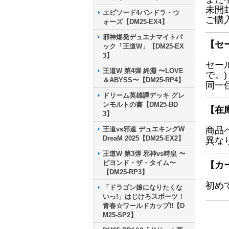
未開
エピソード4パンドラ・ウ
ご購
ォーズ【DM25-EX4】
邪神爆発デュエナマイトパ
【セ
ック「王道W」【DM25-EX
3】
セー
王道W 第4弾 終淵 〜LOVE
で。)
＆ABYSS〜【DM25-RP4】
同一
ドリーム英雄譚デッキ グレ
ンモルトの書【DM25-BD
【在
3】
王道vs邪道 デュエキングW
商品
DreaM 2025【DM25-EX2】
異な
王道W 第3弾 邪神vs時皇 〜
ビヨンド・ザ・タイム〜
【カ
【DM25-RP3】
初め
「ドラゴン娘になりたくな
いっ!」はじけろスポーツ！
青春☆ワールドカップ!!【D
M25-SP2】