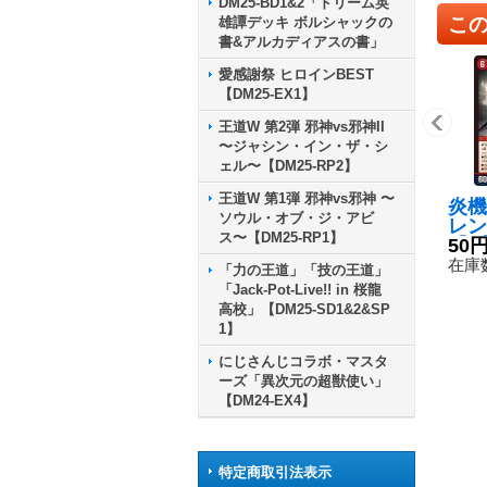
DM25-BD1&2「ドリーム英
こ
雄譚デッキ ボルシャックの
書&アルカディアスの書」
愛感謝祭 ヒロインBEST
【DM25-EX1】
王道W 第2弾 邪神vs邪神II
〜ジャシン・イン・ザ・シ
ェル〜【DM25-RP2】
王道W 第1弾 邪神vs邪神 〜
炎機
ソウル・オブ・ジ・アビ
レン
ス〜【DM25-RP1】
【R
50
9/6
在庫数
「力の王道」「技の王道」
「Jack-Pot-Live!! in 桜龍
高校」【DM25-SD1&2&SP
1】
にじさんじコラボ・マスタ
ーズ「異次元の超獣使い」
【DM24-EX4】
特定商取引法表示