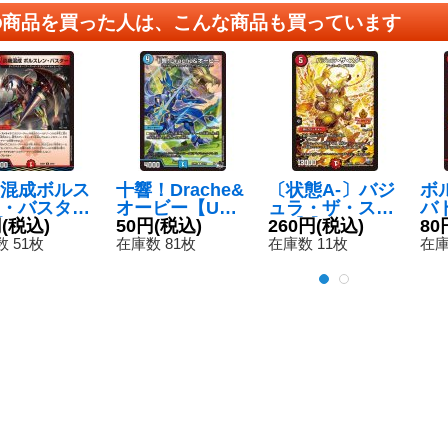
の商品を買った人は、こんな商品も買っています
混成ボルス
十響！Drache&
〔状態A-〕バジ
ボ
・バスター
オービー【U】
ュラ・ザ・スタ
バ
】{23BD42
円
(税込)
{23RP332/74}
50円
(税込)
ー【-】{DMX24
260円
(税込)
{B
80
0}《火》
《水》
2/54}《火》
《
 51枚
在庫数 81枚
在庫数 11枚
在庫