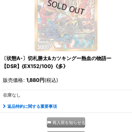
〔状態A-〕切札勝太&カツキングー熱血の物語ー
【DSR】{EX152/100}《多》
販売価格
:
1,880
円
(税込)
在庫なし
返品特約に関する重要事項
再入荷を知らせる