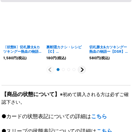
〔状態B〕切札勝太&カ
裏斬隠カクシ・レシピ
切札勝太&カツキングー
ツキングー熱血の物語ー
【C】
熱血の物語ー【DSR】
【DSR】{EX152/100}
{23RP2TF9/TF10}
{23RP3TR1/TR9}
1,580
円
(税込)
180
円
(税込)
580
円
(税込)
《多》
《水》
《多》
【商品の状態について】
※初めて購入される方は必ずご確
認下さい。
●カードの状態表記についての詳細は
こちら
●スリーブの状態表記についての詳細は
こちら