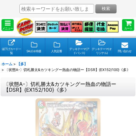
検索
メニュー
カート
値下げカード一
デッキテーマ(ア
デッキテーマ(オ
SALE＆特価
人気定番
問い合わせ
覧
ドバンス)
リジナル)
ホーム
>
【多】
>
〔状態A-〕切札勝太&カツキングー熱血の物語ー【DSR】{EX152/100}《多》
〔状態A-〕切札勝太&カツキングー熱血の物語ー
【DSR】{EX152/100}《多》