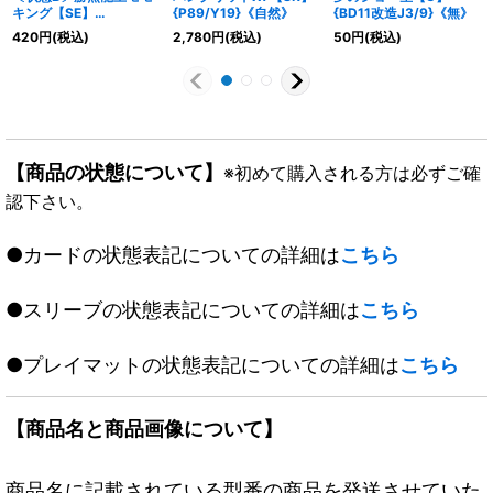
キング【SE】
{P89/Y19}《自然》
{BD11改造J3/9}《無》
{EX13KM1秘2/KM2}
420
円
(税込)
2,780
円
(税込)
50
円
(税込)
《多》
【商品の状態について】
※初めて購入される方は必ずご確
認下さい。
●カードの状態表記についての詳細は
こちら
●スリーブの状態表記についての詳細は
こちら
●プレイマットの状態表記についての詳細は
こちら
【商品名と商品画像について】
商品名に記載されている型番の商品を発送させていた