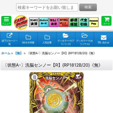
検索
メニュー
カート
値下げカード一
デッキテーマ(ア
デッキテーマ(オ
SALE＆特価
人気定番
問い合わせ
覧
ドバンス)
リジナル)
ホーム
>
【無】
>
〔状態A-〕洗脳センノー【R】{RP1812B/20}《無》
〔状態A-〕洗脳センノー【R】{RP1812B/20}《無》