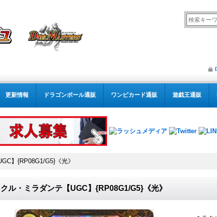
更新情報
ドラゴンボール通販
ワンピカード通販
遊戯王通販
】{RP08G1/G5}《光》
クル・ミラダンテ【UGC】{RP08G1/G5}《光》