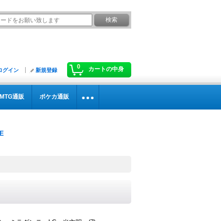
0
カートの中身
ログイン
新規登録
MTG通販
ポケカ通販