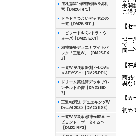
逆札篇第1弾逆転神VS切札
未開
竜【DM26-RP1】
ご購
ドキドキつよいデッキ25の
王道【DM26-SD1】
【セ
エピソード4パンドラ・ウ
セー
ォーズ【DM25-EX4】
で。)
邪神爆発デュエナマイトパ
同一
ック「王道W」【DM25-EX
3】
【在
王道W 第4弾 終淵 〜LOVE
＆ABYSS〜【DM25-RP4】
商品
ドリーム英雄譚デッキ グレ
異な
ンモルトの書【DM25-BD
3】
【カ
王道vs邪道 デュエキングW
DreaM 2025【DM25-EX2】
初め
王道W 第3弾 邪神vs時皇 〜
ビヨンド・ザ・タイム〜
【DM25-RP3】