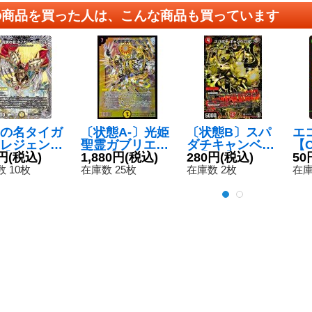
の商品を買った人は、こんな商品も買っています
の名タイガ
〔状態A-〕光姫
〔状態B〕スパ
エ
レジェンド
聖霊ガブリエラ
ダチキャンベロ
【C
R】{22RP2
円
(税込)
【SR】{DM30S
1,880円
(税込)
R【SR】{P71/Y
280円
(税込)
5/
50
/TR10}
1/S5/Y7}《光》
19}《火》
 10枚
在庫数 25枚
在庫数 2枚
在庫
》