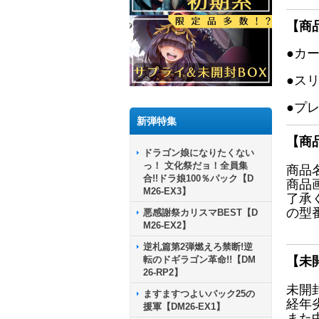
【商
●カ
●ス
●プ
新弾特集
【商
ドラゴン娘になりたくない
っ！ 文化祭だョ！全員集
商品
合!!ドラ娘100％パック【D
商品
M26-EX3】
了承
の型
悪感謝祭カリスマBEST【D
M26-EX2】
逆札篇第2弾燃えろ禁断!逆
転のドギラゴン革命!!【DM
【未
26-RP2】
未開
ますますつよいパック25の
経年
援軍【DM26-EX1】
また