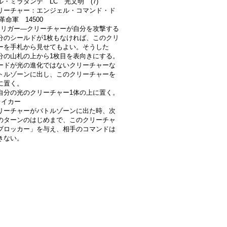
ル・ミラダンテ LC 光文明 (7)
リーチャー：エンジェル・コマンド・ド
革命軍 14500
トリガー―クリーチャーが自分を攻撃する
分のシールドが1枚もなければ、このクリ
ーを手札から見せてもよい。そうした
分の山札の上から1枚目を表向きにする。
ードが光の進化ではないクリーチャーな
トルゾーンに出し、このクリーチャーを
に置く。
自分の光のクリーチャー1体の上に置く。
レイカー
リーチャーがバトルゾーンに出た時、次
のターンのはじめまで、このクリーチャ
ブロッカー」を与え、相手のコマンドは
きない。