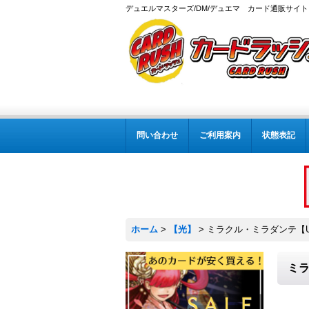
デュエルマスターズ/DM/デュエマ カード通販サイト
問い合わせ
ご利用案内
状態表記
ホーム
>
【光】
>
ミラクル・ミラダンテ【UGC
ミラ