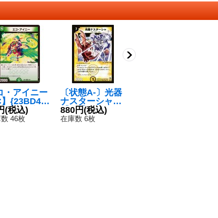
コ・アイニー
〔状態A-〕光器
〔状態A-〕五連
〔
】{23BD45
ナスターシャ
の精霊オファニ
バ
60}《自然》
円
(税込)
【SR】{DM08S
880円
(税込)
ス【SR】{DM1
1,280円
(税込)
ン
3
1/S5}《光》
6S1/S5}《光》
1
数 46枚
在庫数 6枚
在庫数 3枚
在