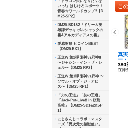
「ドラゴン娘になりたくな
こ
いっ!」はじけろスポーツ！
青春☆ワールドカップ!!【D
M25-SP2】
DM25-BD1&2「ドリーム英
雄譚デッキ ボルシャックの
書&アルカディアスの書」
愛感謝祭 ヒロインBEST
【DM25-EX1】
真実
王道W 第2弾 邪神vs邪神II
ー・
〜ジャシン・イン・ザ・シ
【V
380
ェル〜【DM25-RP2】
TR9
在庫数
《光
王道W 第1弾 邪神vs邪神 〜
ソウル・オブ・ジ・アビ
ス〜【DM25-RP1】
「力の王道」「技の王道」
「Jack-Pot-Live!! in 桜龍
高校」【DM25-SD1&2&SP
1】
にじさんじコラボ・マスタ
ーズ「異次元の超獣使い」