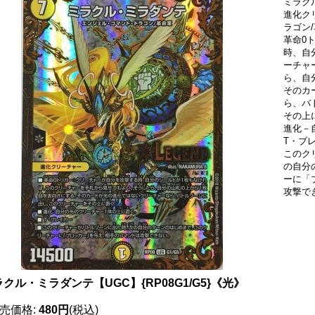
ミラク
進化ク
ラゴン/
革命0
時、自
ーチャ
ら、自
そのカ
ら、バ
その上
進化－
T・ブ
このク
の自分
ーに「
攻撃で
クル・ミラダンテ【UGC】{RP08G1/G5}《光》
売価格
:
480円
(税込)