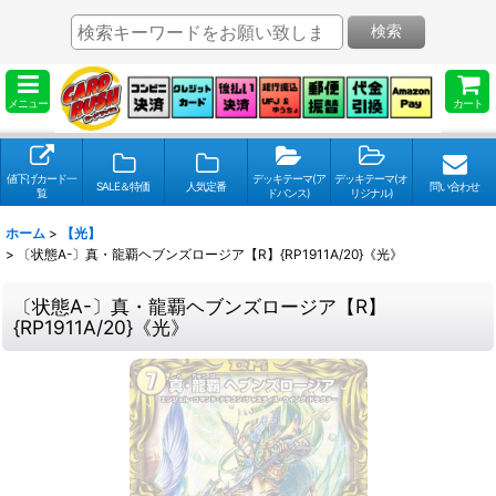
検索
メニュー
カート
値下げカード一
デッキテーマ(ア
デッキテーマ(オ
SALE＆特価
人気定番
問い合わせ
覧
ドバンス)
リジナル)
ホーム
>
【光】
>
〔状態A-〕真・龍覇ヘブンズロージア【R】{RP1911A/20}《光》
〔状態A-〕真・龍覇ヘブンズロージア【R】
{RP1911A/20}《光》