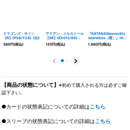
ドラゴンズ・サイン
アクアン・メルカトール
『KATANASleevesSta
【R】{P58/Y24}《光》
【SR】{EX012/80}
ndardSize（橙）』100
《水》
枚入り【サプライ】{-}
380
円
(税込)
120
円
(税込)
1,680
円
(税込)
《-》
【商品の状態について】
※初めて購入される方は必ずご確
認下さい。
●カードの状態表記についての詳細は
こちら
●スリーブの状態表記についての詳細は
こちら