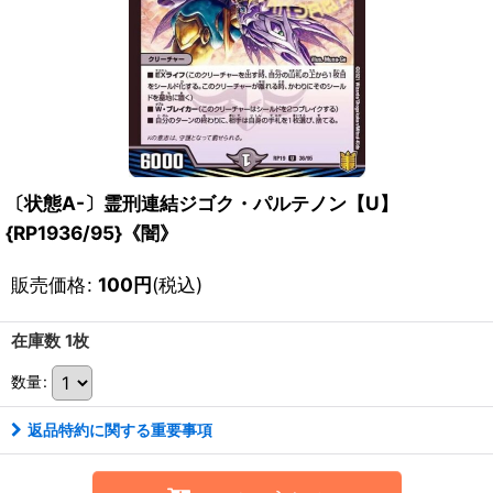
〔状態A-〕霊刑連結ジゴク・パルテノン【U】
{RP1936/95}《闇》
販売価格
:
100
円
(税込)
在庫数 1枚
数量
:
返品特約に関する重要事項