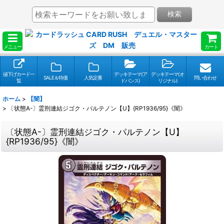
検索
メニュー
カート
値下げカード一
デッキテーマ(ア
デッキテーマ(オ
SALE＆特価
人気定番
問い合わせ
覧
ドバンス)
リジナル)
ホーム
>
【闇】
>
〔状態A-〕霊刑連結ジゴク・パルテノン【U】{RP1936/95}《闇》
〔状態A-〕霊刑連結ジゴク・パルテノン【U】
{RP1936/95}《闇》