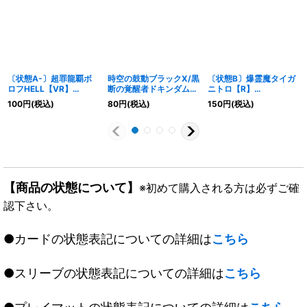
〔状態A-〕超罪龍覇ボ
時空の鼓動ブラックX/黒
〔状態B〕爆霊魔タイガ
ロフHELL【VR】
断の覚醒者ドキンダム
ニトロ【R】
{EX1732/138}《闇》
BLACK【-】
{DMR1413/55}《闇》
100
円
(税込)
80
円
(税込)
150
円
(税込)
{BD217b/27/7a/27}
《超次元》
【商品の状態について】
※初めて購入される方は必ずご確
認下さい。
●カードの状態表記についての詳細は
こちら
●スリーブの状態表記についての詳細は
こちら