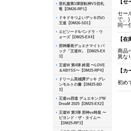
【セ
逆札篇第1弾逆転神VS切札
竜【DM26-RP1】
セー
ドキドキつよいデッキ25の
で。)
王道【DM26-SD1】
同一
エピソード4パンドラ・ウ
ォーズ【DM25-EX4】
【在
邪神爆発デュエナマイトパ
商品
ック「王道W」【DM25-EX
異な
3】
王道W 第4弾 終淵 〜LOVE
【カ
＆ABYSS〜【DM25-RP4】
ドリーム英雄譚デッキ グレ
初め
ンモルトの書【DM25-BD
3】
王道vs邪道 デュエキングW
DreaM 2025【DM25-EX2】
王道W 第3弾 邪神vs時皇 〜
ビヨンド・ザ・タイム〜
【DM25-RP3】