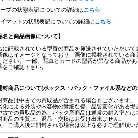
リーブの状態表記についての詳細は
こちら
レイマットの状態表記についての詳細は
こちら
品名と商品画像について】
名に記載されている型番の商品を発送させていただいて
画像はイメージとなっており、画像に掲載されている商
ください。 一部、写真とカードの型番が異なる商品が
番をご確認下さい。
開封商品について(ボックス・パック・ファイル系などの
封商品は中古での買取品が含まれる場合もございます。
劣化による外装や内容物の微細な傷、品質変化がある場
中古での買取品の為、パック系商品は通常の封入率とは
封商品の性質上、返品・交換はお受け出来ません。
入、ご購入後に開封される場合は以上を必ずご理解頂い