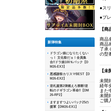
●ス
●プ
【商
商品
新弾特集
商品
了承
ドラゴン娘になりたくない
の型
っ！ 文化祭だョ！全員集
合!!ドラ娘100％パック【D
M26-EX3】
【未
悪感謝祭カリスマBEST【D
M26-EX2】
未開
経年
逆札篇第2弾燃えろ禁断!逆
また
転のドギラゴン革命!!【DM
26-RP2】
未開
ご購
ますますつよいパック25の
援軍【DM26-EX1】