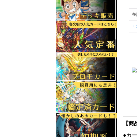
在
【商
●カ