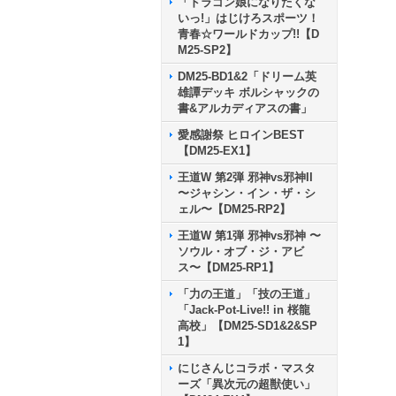
「ドラゴン娘になりたくな
いっ!」はじけろスポーツ！
青春☆ワールドカップ!!【D
M25-SP2】
DM25-BD1&2「ドリーム英
雄譚デッキ ボルシャックの
書&アルカディアスの書」
愛感謝祭 ヒロインBEST
【DM25-EX1】
王道W 第2弾 邪神vs邪神II
〜ジャシン・イン・ザ・シ
ェル〜【DM25-RP2】
王道W 第1弾 邪神vs邪神 〜
ソウル・オブ・ジ・アビ
ス〜【DM25-RP1】
「力の王道」「技の王道」
「Jack-Pot-Live!! in 桜龍
高校」【DM25-SD1&2&SP
1】
にじさんじコラボ・マスタ
ーズ「異次元の超獣使い」