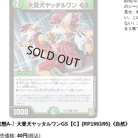
{GS
のシー
見せ、
い。こ
ない）
を１枚
態A-〕大冒犬ヤッタルワンGS【C】{RP1993/95}《自然》
売価格
:
40円
(税込)