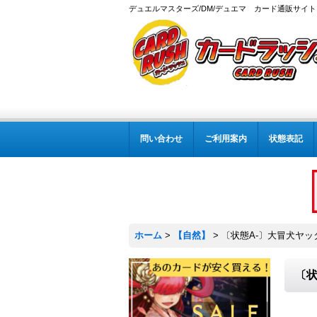
デュエルマスターズ/DM/デュエマ カード通販サイト
問い合わせ
ご利用案内
状態表記
ホーム
>
【自然】
>
〔状態A-〕大冒犬ヤッタル
〔状