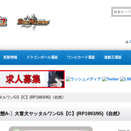
更新情報
ドラゴンボール通販
ワンピカード通販
遊戯王通販
ワンGS【C】{RP1993/95}《自然》
態A-〕大冒犬ヤッタルワンGS【C】{RP1993/95}《自然》