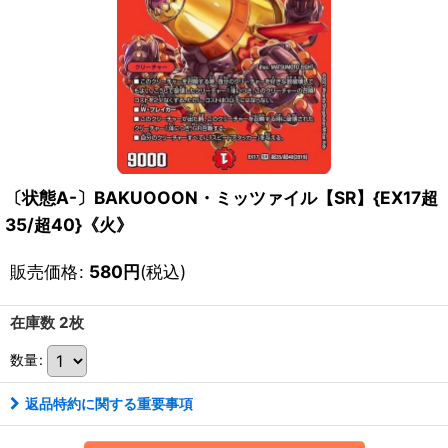
〔状態A-〕BAKUOOON・ミッツァイル【SR】{EX17超
35/超40}《火》
販売価格
:
580
円
(税込)
在庫数 2枚
数量
:
返品特約に関する重要事項