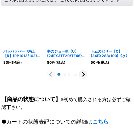
パッパラパーリ騎士
夢のジョー星【U】
トムのゼリー【C】
【R】{RP1013/103}
{24EX3TF20/TF46}
{24EX288/100}《水》
《GR》
《無》
80
円
(税込)
80
円
(税込)
50
円
(税込)
【商品の状態について】
※初めて購入される方は必ずご確
認下さい。
●カードの状態表記についての詳細は
こちら