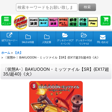
検索
メニュー
カート
値下げカード一
デッキテーマ(ア
デッキテーマ(オ
SALE＆特価
人気定番
問い合わせ
覧
ドバンス)
リジナル)
ホーム
>
【火】
>
〔状態A-〕BAKUOOON・ミッツァイル【SR】{EX17超35/超40}《火》
〔状態A-〕BAKUOOON・ミッツァイル【SR】{EX17超
35/超40}《火》