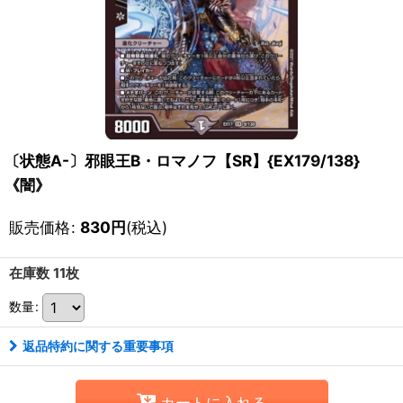
〔状態A-〕邪眼王B・ロマノフ【SR】{EX179/138}
《闇》
販売価格
:
830
円
(税込)
在庫数 11枚
数量
:
返品特約に関する重要事項
カートに入れる