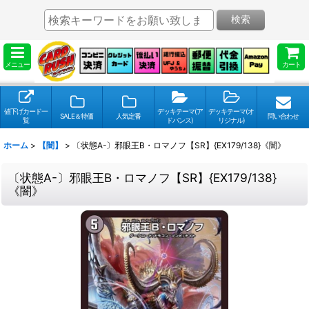
検索
メニュー
カート
値下げカード一
デッキテーマ(ア
デッキテーマ(オ
SALE＆特価
人気定番
問い合わせ
覧
ドバンス)
リジナル)
ホーム
>
【闇】
>
〔状態A-〕邪眼王B・ロマノフ【SR】{EX179/138}《闇》
〔状態A-〕邪眼王B・ロマノフ【SR】{EX179/138}
《闇》