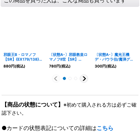
この商品を買った人は、こんな商品も買っています
邪眼王B・ロマノフ
〔状態A-〕邪眼教皇ロ
〔状態A-〕魔光王機
【SR】{EX179/138}
マノフII世【SR】
デ・バウラ伯/魔弾グロ
《闇》
{RP1913B/20}《闇》
ーリー・ゲート【U】
880
円
(税込)
780
円
(税込)
300
円
(税込)
{EX1774/138}《光》
【商品の状態について】
※初めて購入される方は必ずご確
認下さい。
●カードの状態表記についての詳細は
こちら