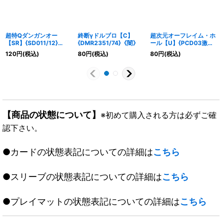
超特Qダンガンオー
終断γドルブロ【C】
超次元オーフレイム・ホ
【SR】{SD011/12}
{DMR2351/74}《闇》
ール【U】{PCD03激
《無》
12/激17}《火》
120
円
(税込)
80
円
(税込)
80
円
(税込)
【商品の状態について】
※初めて購入される方は必ずご確
認下さい。
●カードの状態表記についての詳細は
こちら
●スリーブの状態表記についての詳細は
こちら
●プレイマットの状態表記についての詳細は
こちら