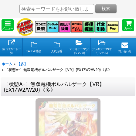
検索
メニュー
カート
値下げカード一
デッキテーマ(ア
デッキテーマ(オ
SALE＆特価
人気定番
問い合わせ
覧
ドバンス)
リジナル)
ホーム
>
【多】
>
〔状態A-〕無双竜機ボルバルザーク【VR】{EX17W2/W20}《多》
〔状態A-〕無双竜機ボルバルザーク【VR】
{EX17W2/W20}《多》