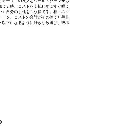
リガー（この呪文をシールドゾーンから
加える時、コストを支払わずにすぐ唱え
い）自分の手札を１枚捨てる。相手のク
ャーを、コストの合計がその捨てた手札
ト以下になるように好きな数選び、破壊
火》