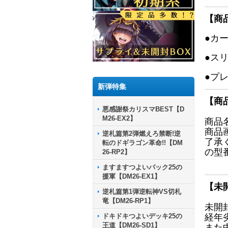
【商
●カ
●ス
●プ
新弾特集
【商
悪感謝祭カリスマBEST【D
M26-EX2】
商品
商品
逆札篇第2弾燃えろ禁断!逆
了承
転のドギラゴン革命!!【DM
の型
26-RP2】
ますますつよいパック25の
援軍【DM26-EX1】
【未
逆札篇第1弾逆転神VS切札
竜【DM26-RP1】
未開
ドキドキつよいデッキ25の
経年
王道【DM26-SD1】
また