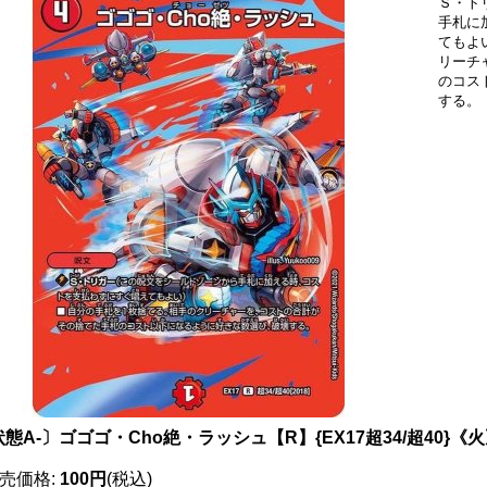
Ｓ・ト
手札に
てもよ
リーチ
のコス
する。
態A-〕ゴゴゴ・Cho絶・ラッシュ【R】{EX17超34/超40}《
売価格
:
100円
(税込)