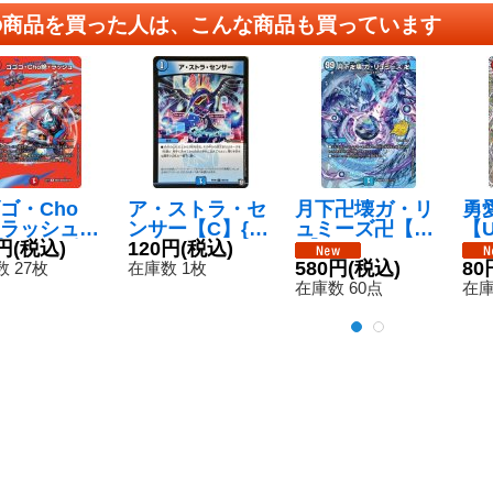
の商品を買った人は、こんな商品も買っています
ゴ・Cho
ア・ストラ・セ
月下卍壊ガ・リ
勇
ラッシュ
ンサー【C】{R
ュミーズ卍【S
【U
】{EX17超3
円
(税込)
P0980/102}
120円
(税込)
R】{26SD1D1
7/
超40}《火》
《水》
☆/13}《水》
580円
(税込)
80
 27枚
在庫数 1枚
在庫数 60点
在庫