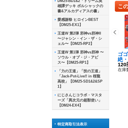
DM25-BD1&2「ドリーム英
こ
雄譚デッキ ボルシャックの
書&アルカディアスの書」
愛感謝祭 ヒロインBEST
【DM25-EX1】
王道W 第2弾 邪神vs邪神II
〜ジャシン・イン・ザ・シ
ェル〜【DM25-RP2】
王道W 第1弾 邪神vs邪神 〜
ゴゴ
ソウル・オブ・ジ・アビ
絶・
ス〜【DM25-RP1】
【R
120
4/
在庫数
「力の王道」「技の王道」
「Jack-Pot-Live!! in 桜龍
高校」【DM25-SD1&2&SP
1】
にじさんじコラボ・マスタ
ーズ「異次元の超獣使い」
【DM24-EX4】
特定商取引法表示