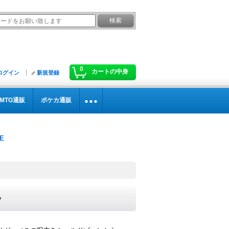
0
カートの中身
ログイン
新規登録
MTG通販
ポケカ通販
》