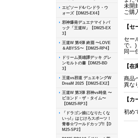
未開
エピソード4パンドラ・ウ
ご購
ォーズ【DM25-EX4】
邪神爆発デュエナマイトパ
【セ
ック「王道W」【DM25-EX
3】
セー
王道W 第4弾 終淵 〜LOVE
で。)
＆ABYSS〜【DM25-RP4】
同一
ドリーム英雄譚デッキ グレ
ンモルトの書【DM25-BD
【在
3】
王道vs邪道 デュエキングW
商品
DreaM 2025【DM25-EX2】
異な
王道W 第3弾 邪神vs時皇 〜
ビヨンド・ザ・タイム〜
【カ
【DM25-RP3】
初め
「ドラゴン娘になりたくな
いっ!」はじけろスポーツ！
青春☆ワールドカップ!!【D
M25-SP2】