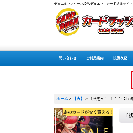
デュエルマスターズ/DM/デュエマ カード通販サイト
問い合わせ
ご利用案内
状態表記
ホーム
>
【火】
>
〔状態A-〕ゴゴゴ・Cho絶
〔状