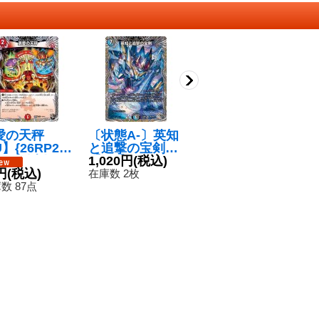
愛の天秤
〔状態A-〕英知
キリモミ・ヤマ
神
】{26RP2T
と追撃の宝剣
アラシ【R】{26
【
T10}《火》
【SR】{23RP4
1,020円
(税込)
SD1E9/14}
80円
(税込)
9
8
円
(税込)
TR4/TR9}
《火》
在庫数 2枚
在庫数 113点
在
《多》
数 87点