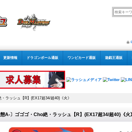
更新情報
ドラゴンボール通販
ワンピカード通販
遊戯王通販
・ラッシュ【R】{EX17超34/超40}《火》
態A-〕ゴゴゴ・Cho絶・ラッシュ【R】{EX17超34/超40}《火