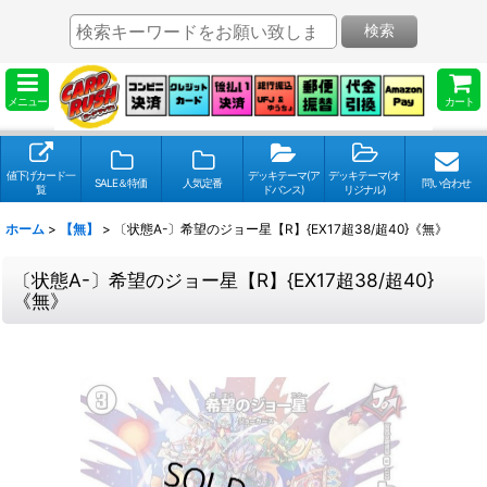
検索
メニュー
カート
値下げカード一
デッキテーマ(ア
デッキテーマ(オ
SALE＆特価
人気定番
問い合わせ
覧
ドバンス)
リジナル)
ホーム
>
【無】
>
〔状態A-〕希望のジョー星【R】{EX17超38/超40}《無》
〔状態A-〕希望のジョー星【R】{EX17超38/超40}
《無》