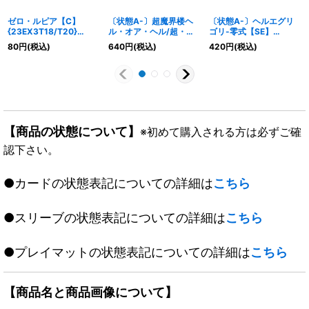
ゼロ・ルピア【C】
〔状態A-〕超魔界楼ヘ
〔状態A-〕ヘルエグリ
{23EX3T18/T20}
ル・オア・ヘル/超・魔
ゴリ-零式【SE】
《火》
壊王デスシラズ∞【V】
{RP12S7秘/S12}
80
円
(税込)
640
円
(税込)
420
円
(税込)
{EX08NA70b/???/NA7
《GR》
0a/???}《超次元》
【商品の状態について】
※初めて購入される方は必ずご確
認下さい。
●カードの状態表記についての詳細は
こちら
●スリーブの状態表記についての詳細は
こちら
●プレイマットの状態表記についての詳細は
こちら
【商品名と商品画像について】